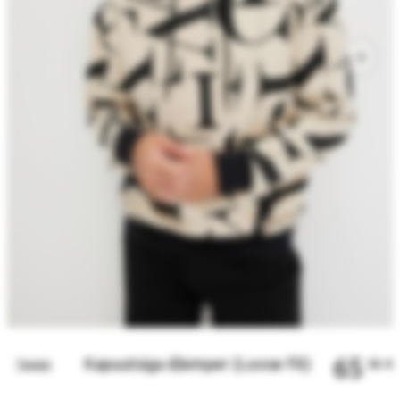
65
Kapuutsiga džemper (Loose Fit)
Tagasi
90
€