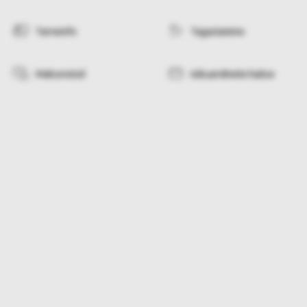
Tarneinfo
Tagastamine
Makseviisid
Isikuandmete kaitse