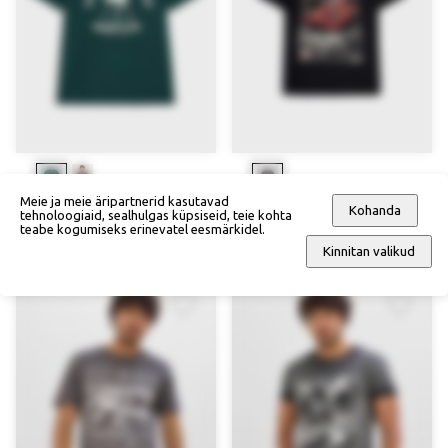
Meie ja meie äripartnerid kasutavad
Kohanda
T-särk
Mahepuuvillane T-särk
tehnoloogiaid, sealhulgas küpsiseid, teie kohta
teabe kogumiseks erinevatel eesmärkidel.
19,90 €
28,90 €
Kinnitan valikud