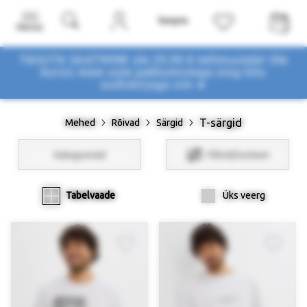
Menüü
TASUTA SAATMINE üle 29,90 € tellimustele! Ole
kursis meie uute pakkumistega
ning liitu
uudiskirjaga siin ➤
T-särgid
Mehed
Rõivad
Särgid
Kategooriad
Filtrid/Sorteeri
Tabelvaade
Üks veerg