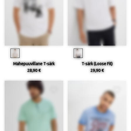
Mahepuuvillane T-särk
T-särk (Loose Fit)
28,90 €
29,90 €