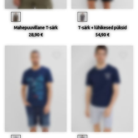
Mahepuuvillane T-särk
T-särk + lühikesed püksid
28,90 €
54,90 €