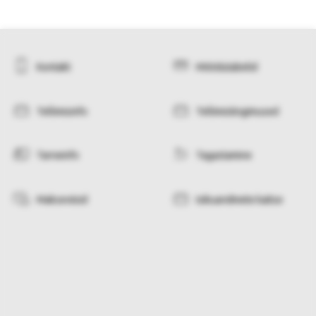
Kontakt
Mõõdutabelid
Tellimisinfo
Tellimistingimused
Tarneinfo
Tagastamine
Makseviisid
Isikuandmete kaitse