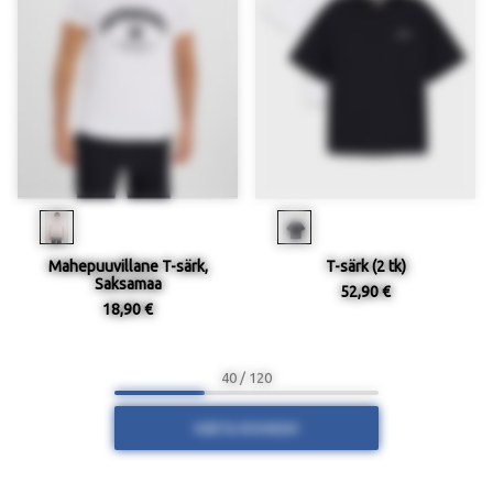
Mahepuuvillane T-särk,
T-särk (2 tk)
Saksamaa
52,90 €
18,90 €
40 / 120
NÄITA ROHKEM