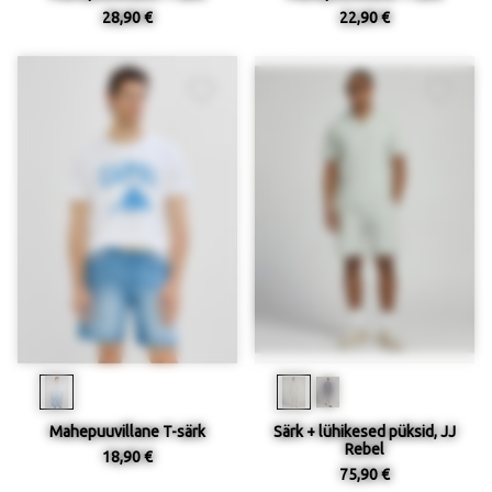
28,90 €
22,90 €
Mahepuuvillane T-särk
Särk + lühikesed püksid, JJ
Rebel
18,90 €
75,90 €