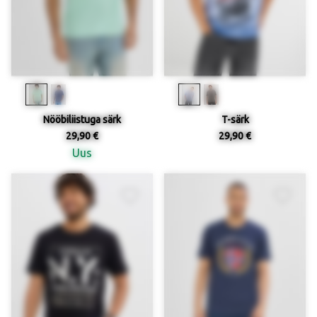
Nööbiliistuga särk
T-särk
29,90 €
29,90 €
Uus