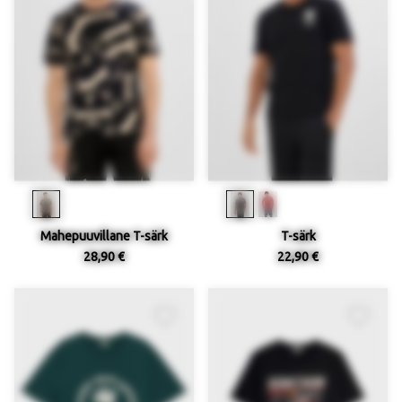
Mahepuuvillane T-särk
T-särk
28,90 €
22,90 €