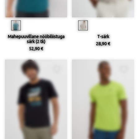
Mahepuuvillane nööbiliistuga
T-särk
särk (2 tk)
28,90 €
52,90 €