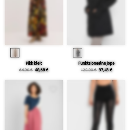
Pikk kleit
Funktsionaalne jope
64,90 €
48,68 €
129,90 €
97,43 €