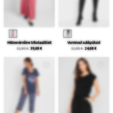
Mitmevärviline trikotaažkleit
Vormivad sukkpüksid
52,90 €
39,68 €
32,90 €
24,68 €