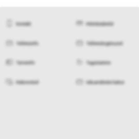
Kontakt
Mõõdutabelid
Tellimisinfo
Tellimistingimused
Tarneinfo
Tagastamine
Makseviisid
Isikuandmete kaitse