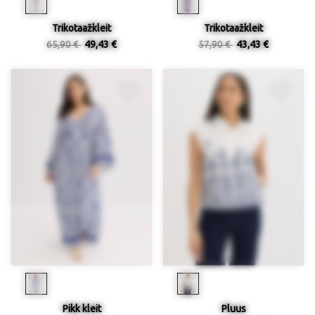
Trikotaažkleit
Trikotaažkleit
65,90 €
49,43 €
57,90 €
43,43 €
Pikk kleit
Pluus