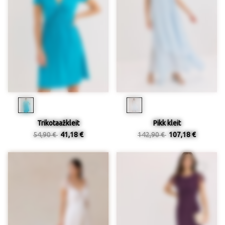
Trikotaažkleit
Pikk kleit
54,90 €
41,18 €
142,90 €
107,18 €