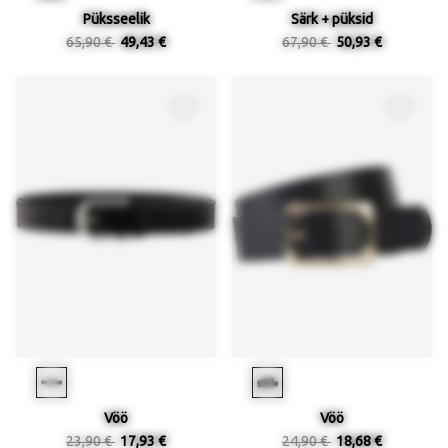
Püksseelik
Särk + püksid
65,90 €
49,43 €
67,90 €
50,93 €
Vöö
Vöö
23,90 €
17,93 €
24,90 €
18,68 €