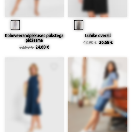
Kolmveerandpikkuses pükstega
Lühike overall
pidžaama
48,90 €
36,68 €
32,90 €
24,68 €