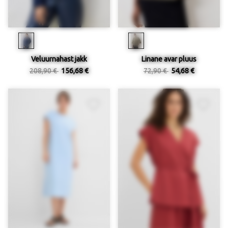
Veluurnahast jakk
Linane avar pluus
208,90 €
156,68 €
72,90 €
54,68 €