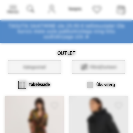
Menüü
TASUTA SAATMINE üle 29,90 € tellimustele! Ole
kursis meie uute pakkumistega
ning liitu
uudiskirjaga siin ➤
OUTLET
Kategooriad
Filtrid/Sorteeri
Tabelvaade
Üks veerg