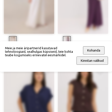
Meie ja meie äripartnerid kasutavad
Pitsiga pulmakleit
Pärlitega tüllkleit
Kohanda
tehnoloogiaid, sealhulgas küpsiseid, teie kohta
172,90 €
129,68 €
156,90 €
117,68 €
teabe kogumiseks erinevatel eesmärkidel.
Kinnitan valikud