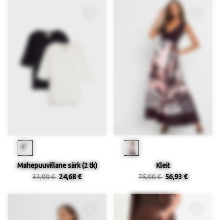
Mahepuuvillane särk (2 tk)
Kleit
32,90 €
24,68 €
75,90 €
56,93 €