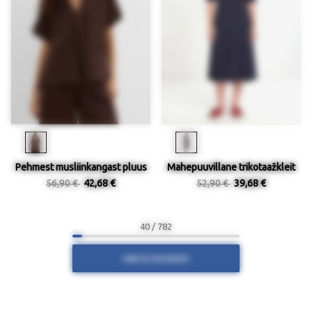
Pehmest musliinkangast pluus
Mahepuuvillane trikotaažkleit
56,90 €
42,68 €
52,90 €
39,68 €
40 / 782
NÄITA ROHKEM