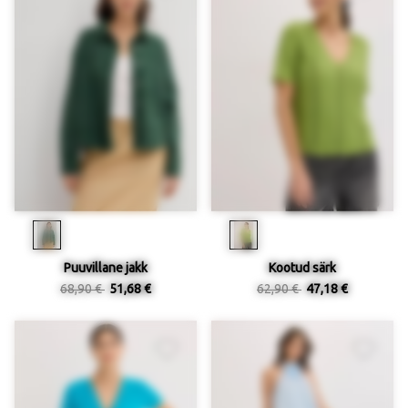
Puuvillane jakk
Kootud särk
68,90 €
51,68 €
62,90 €
47,18 €