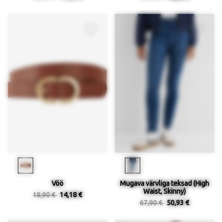
Vöö
Mugava värvliga teksad (High
Waist, Skinny)
18,90 €
14,18 €
67,90 €
50,93 €