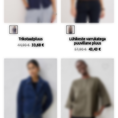
Trikotaažpluus
Lühikeste varrukatega
puuvillane pluus
44,90 €
33,68 €
57,90 €
43,43 €