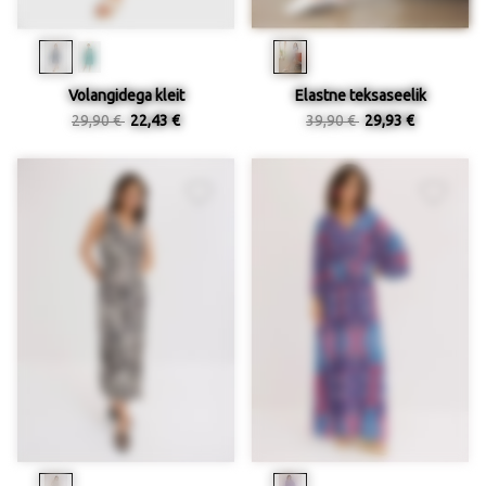
Volangidega kleit
Elastne teksaseelik
29,90 €
22,43 €
39,90 €
29,93 €