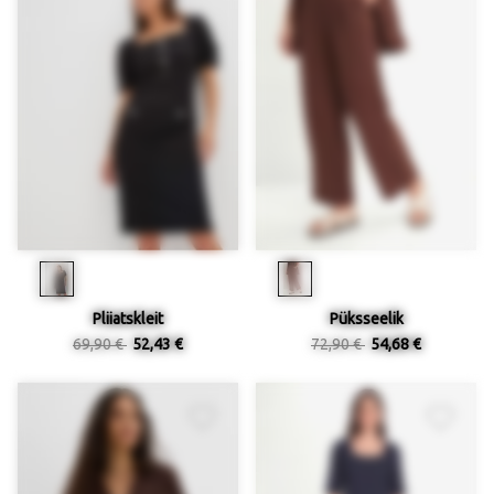
Pliiatskleit
Püksseelik
69,90 €
52,43 €
72,90 €
54,68 €