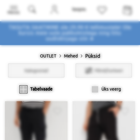
Menüü
TASUTA SAATMINE üle 29,90 € tellimustele! Ole
kursis meie uute pakkumistega
ning liitu
uudiskirjaga siin ➤
Püksid
OUTLET
Mehed
Kategooriad
Filtrid/Sorteeri
Tabelvaade
Üks veerg