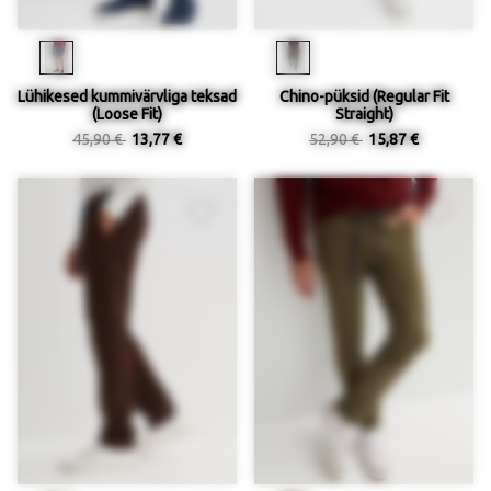
Lühikesed kummivärvliga teksad
Chino-püksid (Regular Fit
(Loose Fit)
Straight)
45,90 €
13,77 €
52,90 €
15,87 €