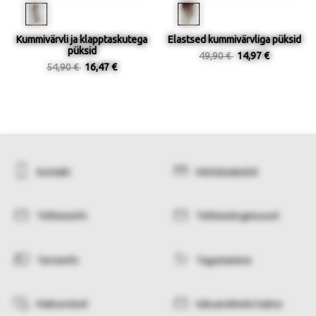
Kummivärvli ja klapptaskutega
Elastsed kummivärvliga püksid
püksid
49,90 €
14,97 €
54,90 €
16,47 €
Kontakt
Mõõdutabelid
Tellimisinfo
Tellimistingimused
Tarneinfo
Tagastamine
Makseviisid
Isikuandmete kaitse