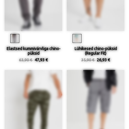
Elastsed kummivärvliga chino-
Lühikesed chino-püksid
püksid
(Regular Fit)
63,90 €
47,93 €
35,90 €
26,93 €