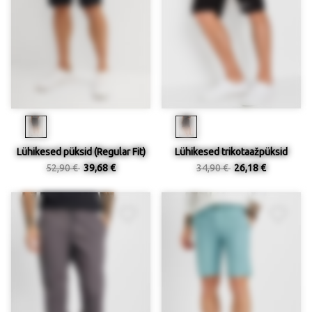
Lühikesed püksid (Regular Fit)
Lühikesed trikotaažpüksid
52,90 €
39,68 €
34,90 €
26,18 €