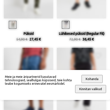
Püksid
Lühikesed püksid (Regular Fit)
54,90 €
27,45 €
72,90 €
36,45 €
Meie ja meie äripartnerid kasutavad
Kohanda
tehnoloogiaid, sealhulgas küpsiseid, teie kohta
teabe kogumiseks erinevatel eesmärkidel.
Kinnitan valikud