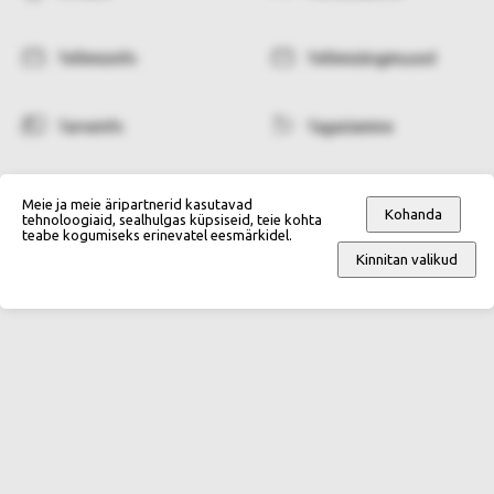
Tellimisinfo
Tellimistingimused
Tarneinfo
Tagastamine
Makseviisid
Isikuandmete kaitse
Meie ja meie äripartnerid kasutavad
Kohanda
tehnoloogiaid, sealhulgas küpsiseid, teie kohta
teabe kogumiseks erinevatel eesmärkidel.
Kinnitan valikud