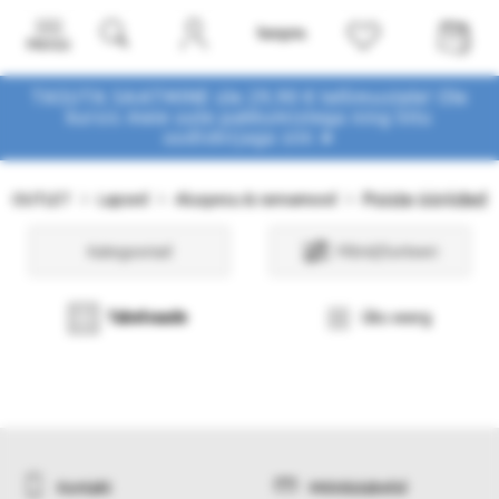
Menüü
TASUTA SAATMINE üle 29,90 € tellimustele! Ole
kursis meie uute pakkumistega
ning liitu
uudiskirjaga siin ➤
Poiste ööriided
OUTLET
Lapsed
Aluspesu & rannamood
Kategooriad
Filtrid/Sorteeri
Tabelvaade
Üks veerg
Kontakt
Mõõdutabelid