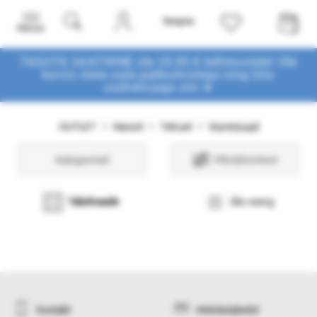
Menüü
TASUTA SAATMINE üle 29,90 € tellimustele! Ole
kursis meie uute pakkumistega
ning liitu
uudiskirjaga siin ➤
Vormivad
OUTLET
Naised
Teksad
Kategooriad
Filtrid/Sorteeri
Tabelvaade
Üks veerg
Kontakt
Mõõdutabelid