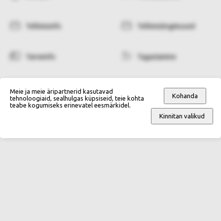
Tellimisinfo
Tellimistingimused
Tarneinfo
Tagastamine
Makseviisid
Isikuandmete kaitse
Meie ja meie äripartnerid kasutavad
Kohanda
tehnoloogiaid, sealhulgas küpsiseid, teie kohta
teabe kogumiseks erinevatel eesmärkidel.
Kinnitan valikud