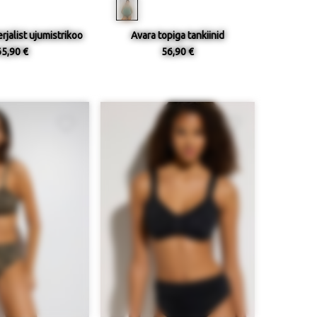
rjalist ujumistrikoo
Avara topiga tankiinid
65,90 €
56,90 €