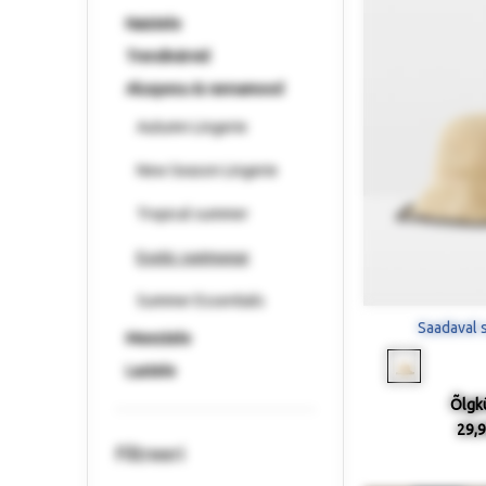
Naistele
Trendivärvid
Aluspesu & rannamood
Autumn Lingerie
New Season Lingerie
Tropical summer
Exotic swimwear
Summer Essentials
Saadaval 
Meestele
Lastele
Õlgk
29,9
Filtreeri