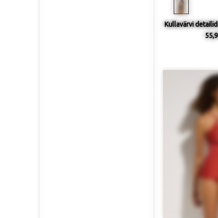
Kullavärvi detaili
55,9