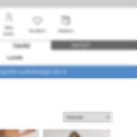
Minu
Soovikorv
Ostukorv
konto
Trendid
OUTLET
Lastele
ing liitu uudiskirjaga siin ➤