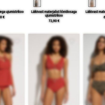
dega ujumistrikoo
Läikivast materjalist kleidiosaga
Läikivast mate
ujumistrikoo
0 €
72,90 €