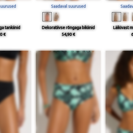
suurused
Saadaval suurused
Saadav
ga tankiinid
Dekoratiivse rõngaga bikiinid
Läikivast ma
0 €
54,90 €