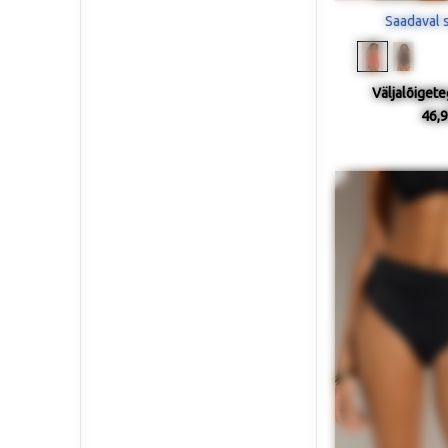
Saadaval 
Väljalõigete
46,9