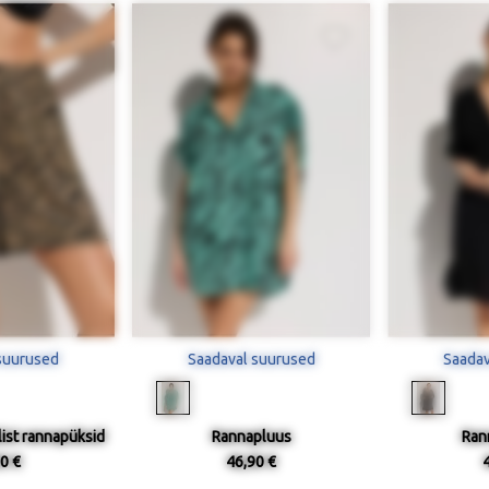
suurused
Saadaval suurused
Saadav
list rannapüksid
Rannapluus
Ran
0 €
46,90 €