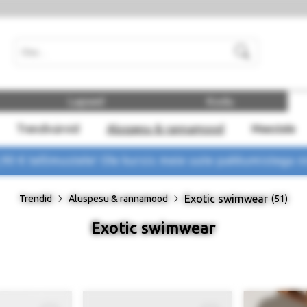
Otsi
Lapsed
Kodu
Trendivärvid
Aluspesu & rannamood
Meestele
 € tellimustele! Ole kursis meie uute pakkumistega
n
Exotic swimwear
Trendid
Aluspesu & rannamood
(51)
Exotic swimwear