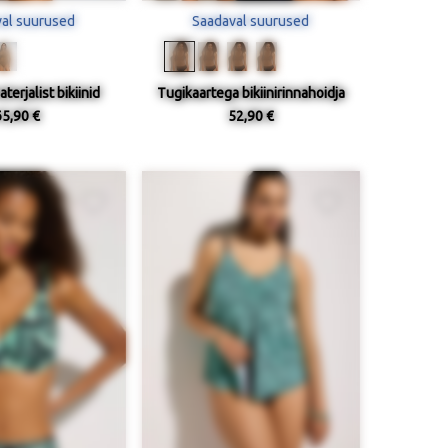
al suurused
Saadaval suurused
terjalist bikiinid
Tugikaartega bikiinirinnahoidja
65,90 €
52,90 €