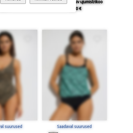
antav ujumisseelik
Keskmiselt vormiv ujumistrikoo
46,90 €
58,90 €
al suurused
Saadaval suurused