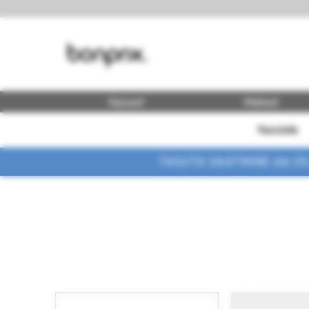
Naised
Mehed
Naistele
TASUTA SAATMINE üle 29,90