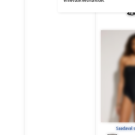
erinevatel eesmärkidel.
Läikivast m
bikiiniri
42,9
Saadaval 