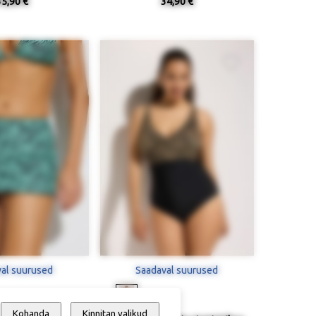
35,90 €
34,90 €
al suurused
Saadaval suurused
Kohanda
Kinnitan valikud