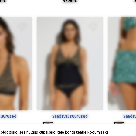
0 €
32,90 €
suurused
Saadaval suurused
Saadav
noloogiaid, sealhulgas küpsiseid, teie kohta teabe kogumiseks