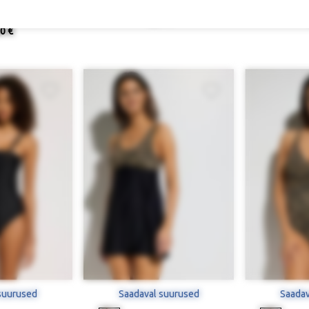
aterjalist
Läikivast materjalist tankiinitopp
Kahtepidi k
nnahoidja
46,90 €
0 €
suurused
Saadaval suurused
Saadav