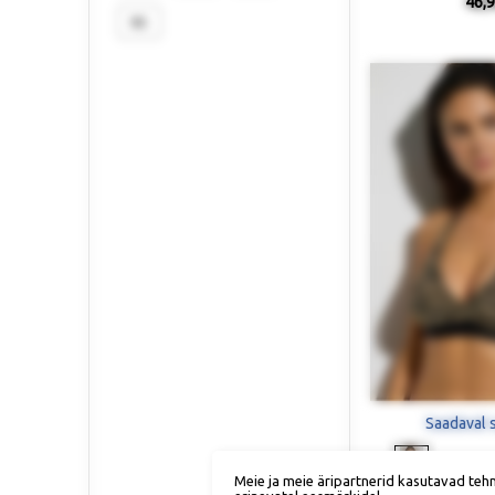
46,9
95
Saadaval 
Meie ja meie äripartnerid kasutavad teh