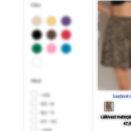
Värv
Hind
< €30
Saadaval 
€30 - 50
€50 - 75
Läikivast materja
€75 - 150
47,9
> €150