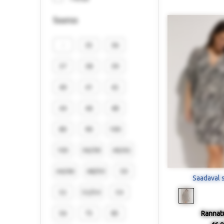
Suurus
-
35
36
37
38
39
40
41
42
44
46
48
80
90
100
105
36/38
40/42
44/46
48/50
50
Saadaval 
52
52/54
54
56
75
85
Rannat