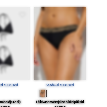
al suurused
Saadaval suurused
nnahoidja (2 tk)
Läikivast materjalist bikiinipüksid