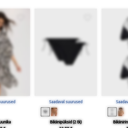
suurused
Saadaval suurused
Saadav
uunika
Bikiinipüksid (2 tk)
Bikiiniri