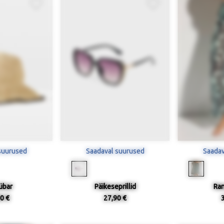
suurused
Saadaval suurused
Saadav
übar
Päikeseprillid
Ran
0 €
27,90 €