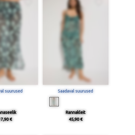
al suurused
Saadaval suurused
naseelik
Rannakleit
37,90 €
45,90 €