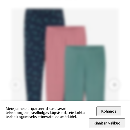
Meie ja meie äripartnerid kasutavad
Kohanda
tehnoloogiaid, sealhulgas küpsiseid, teie kohta
teabe kogumiseks erinevatel eesmärkidel.
Kinnitan valikud