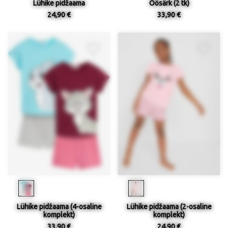
Lühike pidžaama
Öösärk (2 tk)
24,90 €
33,90 €
Lühike pidžaama (4-osaline
Lühike pidžaama (2-osaline
komplekt)
komplekt)
33,90 €
24,90 €