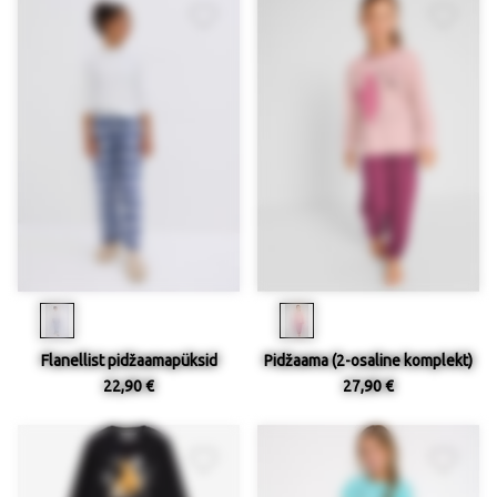
Flanellist pidžaamapüksid
Pidžaama (2-osaline komplekt)
22,90 €
27,90 €