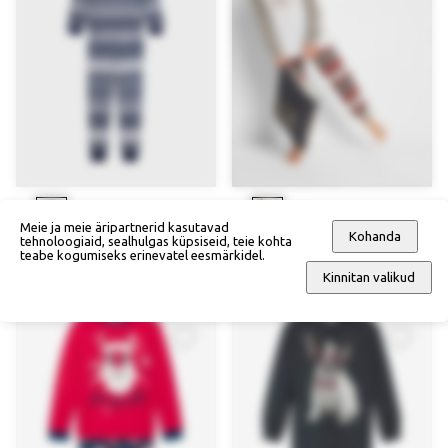
Meie ja meie äripartnerid kasutavad
Kohanda
tehnoloogiaid, sealhulgas küpsiseid, teie kohta
Pidžaama (2-osaline komplekt)
Pidžaama (2-osaline komplekt)
teabe kogumiseks erinevatel eesmärkidel.
29,90 €
23,90 €
Kinnitan valikud