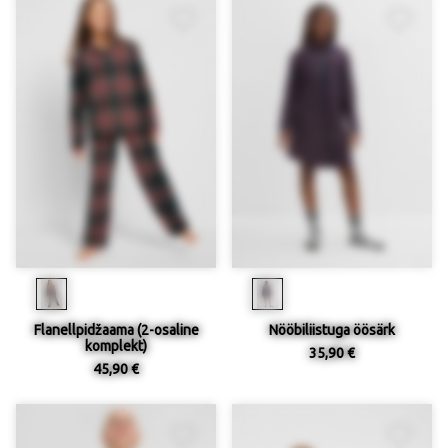
Flanellpidžaama (2-osaline
Nööbiliistuga öösärk
komplekt)
35,90 €
45,90 €