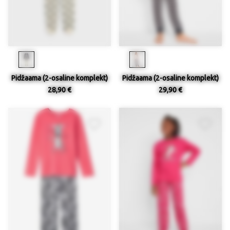
Pidžaama (2-osaline komplekt)
Pidžaama (2-osaline komplekt)
28,90 €
29,90 €