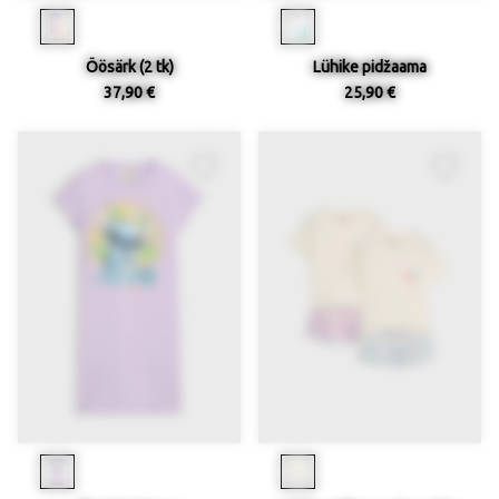
Öösärk (2 tk)
Lühike pidžaama
37,90 €
25,90 €