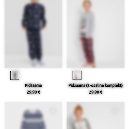
Pidžaama
Pidžaama (2-osaline komplekt)
29,90 €
29,90 €