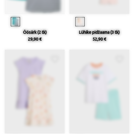
Öösärk (2 tk)
Lühike pidžaama (3 tk)
29,90 €
52,90 €