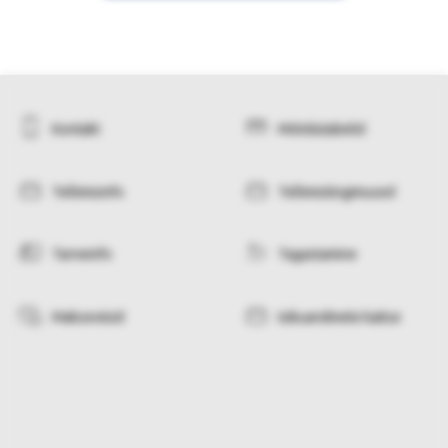
Kontakt
Mõõdutabelid
Tellimisinfo
Tellimistingimused
Tarneinfo
Tagastamine
Makseviisid
Isikuandmete kaitse