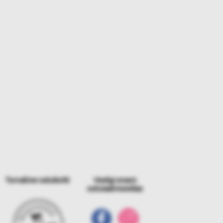
Turvaline ostukoht
Veelgi enam
sotsiaalmeedias