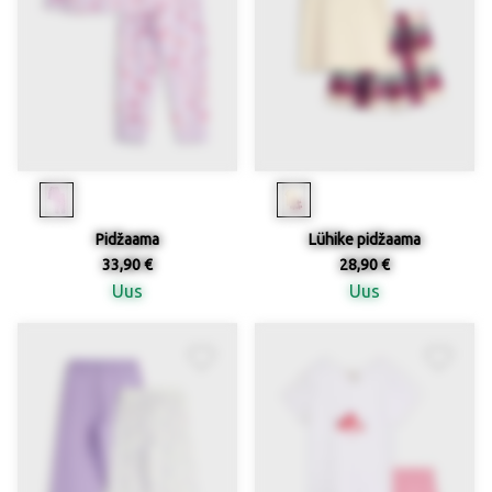
Pidžaama
Lühike pidžaama
33,90 €
28,90 €
Uus
Uus