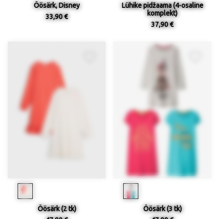
Öösärk, Disney
Lühike pidžaama (4-osaline
komplekt)
33,90 €
37,90 €
Öösärk (2 tk)
Öösärk (3 tk)