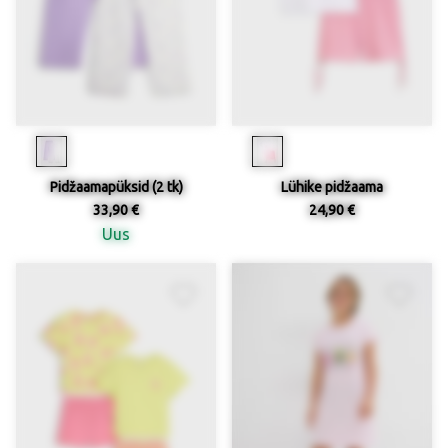
Pidžaamapüksid (2 tk)
Lühike pidžaama
33,90 €
24,90 €
Uus