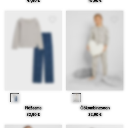
47,90 €
47,90 €
Pidžaama
Öökombinesoon
32,90 €
32,90 €