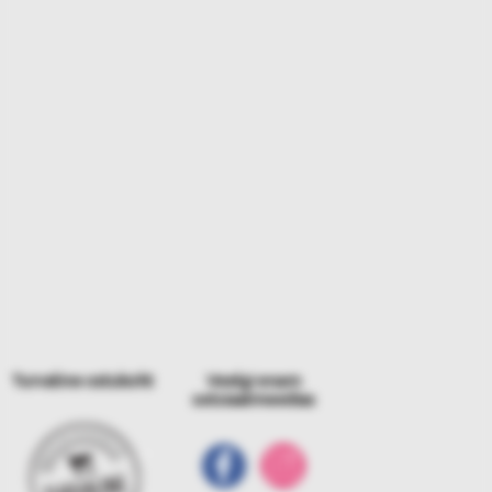
Turvaline ostukoht
Veelgi enam
sotsiaalmeedias