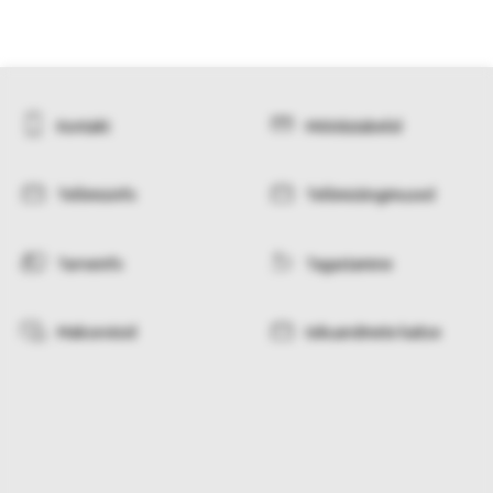
Kontakt
Mõõdutabelid
Tellimisinfo
Tellimistingimused
Tarneinfo
Tagastamine
Makseviisid
Isikuandmete kaitse