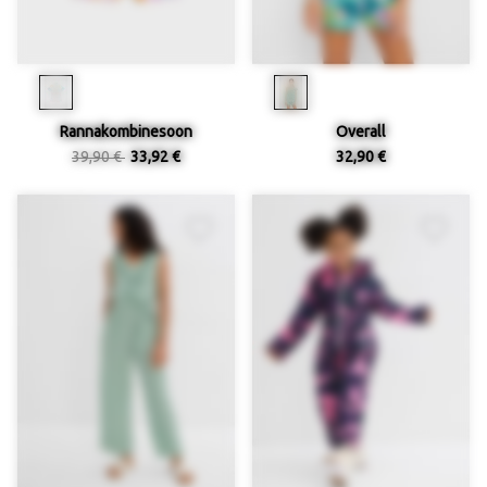
Rannakombinesoon
Overall
39,90 €
33,92 €
32,90 €