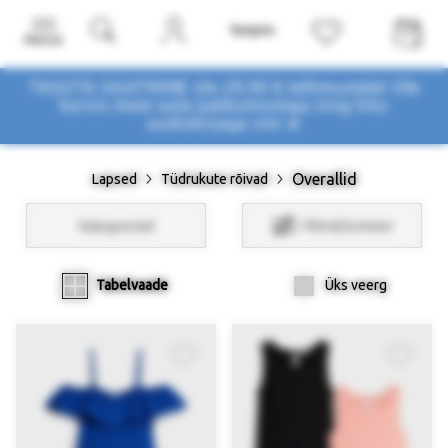
Menüü
TASUTA SAATMINE üle 29,90 € tellimustele! Ole
kursis meie uute pakkumistega
ning liitu
uudiskirjaga siin ➤
Overallid
Lapsed
Tüdrukute rõivad
Kategooriad
Filtrid/Sorteeri
Tabelvaade
Üks veerg