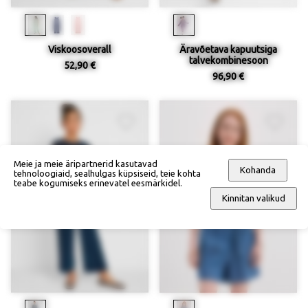
Viskoosoverall
Äravõetava kapuutsiga
talvekombinesoon
52,90 €
96,90 €
Meie ja meie äripartnerid kasutavad
Kohanda
tehnoloogiaid, sealhulgas küpsiseid, teie kohta
teabe kogumiseks erinevatel eesmärkidel.
Kinnitan valikud