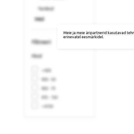
Tarvikud
SALE
Meie ja meie äripartnerid kasutavad teh
erinevatel eesmärkidel.
Filtreeri
Hind
< €30
€30 - 50
€50 - 75
€75 - 150
> €150