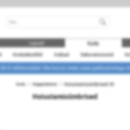
Otsi
Lapsed
Kodu
d
Kodutekstiilid
Vaibad
Dekoratsioonid
K
 € tellimustele! Ole kursis meie uute pakkumistega
n
Hoiustamisümbrised
Kodu
Majapidamine
(0)
Hoiustamisümbrised