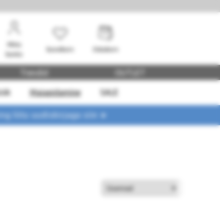
Minu
Soovikorv
Ostukorv
konto
Trendid
OUTLET
öök
Majapidamine
SALE
ing liitu uudiskirjaga siin ➤