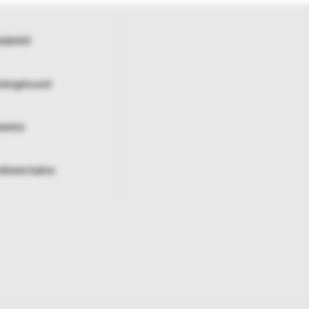
tabelid
istingimused
tamine
ndmete kaitse