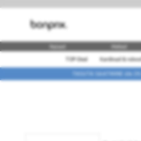
Naised
Mehed
TOP-Deal
Kardinad & ruloo
TASUTA SAATMINE üle 29,90