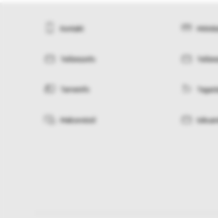
Kontakt
Mõõdu
Tellimisinfo
Tellim
Tarneinfo
Tagas
Makseviisid
Isikua