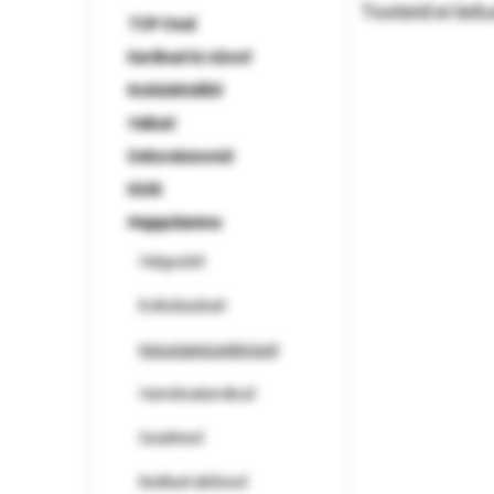
Tooteid ei leitu
TOP-Deal
Kardinad & rulood
Kodutekstiilid
Vaibad
Dekoratsioonid
Köök
Majapidamine
Valgustid
Esikukaubad
Hoiustamisümbrised
Vannitoatarvikud
Seadmed
Nutikad abilised