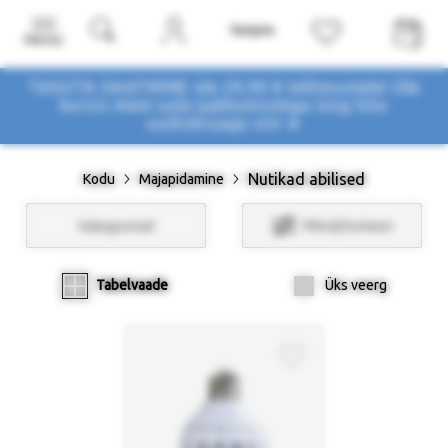
Menüü
TASUTA SAATMINE üle 29,90 € tellimustele! Ole
kursis meie uute pakkumistega
ning liitu
uudiskirjaga siin ➤
Nutikad abilised
Kodu
Majapidamine
Kategooriad
Filtrid/Sorteeri
Tabelvaade
Üks veerg