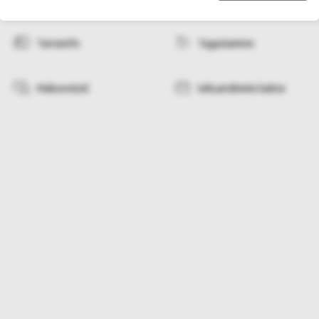
Tarneinfo
Tagastamine
Makseviisid
Isikuandmete kaitse