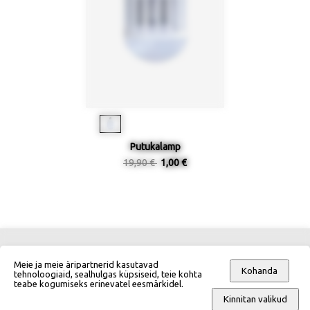
Putukalamp
19,90 €
1,00 €
Meie ja meie äripartnerid kasutavad
Kontakt
Mõõdutabelid
Kohanda
tehnoloogiaid, sealhulgas küpsiseid, teie kohta
teabe kogumiseks erinevatel eesmärkidel.
Kinnitan valikud
Tellimisinfo
Tellimistingimused