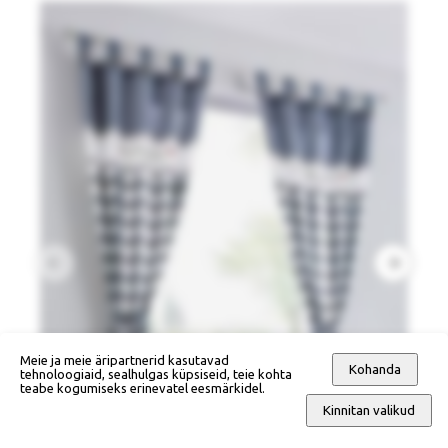
Meie ja meie äripartnerid kasutavad
Kohanda
tehnoloogiaid, sealhulgas küpsiseid, teie kohta
teabe kogumiseks erinevatel eesmärkidel.
Kinnitan valikud