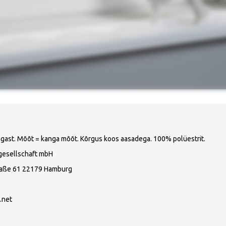
ngast. Mõõt = kanga mõõt. Kõrgus koos aasadega. 100% polüestrit.
gesellschaft mbH
raße 61 22179 Hamburg
.net