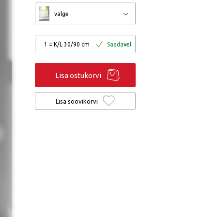
valge
1 = K/L 30/90 cm
Saadaval
Lisa ostukorvi
Lisa soovikorvi