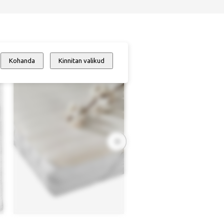
Kohanda
Kinnitan valikud