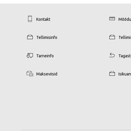
Kontakt
Mõõdu
Tellimisinfo
Tellim
Tarneinfo
Tagas
Makseviisid
Isikua