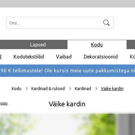
Otsi
Lapsed
Kodu
d
Kodutekstiilid
Vaibad
Dekoratsioonid
K
 € tellimustele! Ole kursis meie uute pakkumistega
n
Kodu
Kardinad & rulood
Kardinad
Väike kardin
Väike kardin
gasi