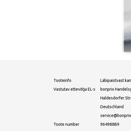
Tooteinfo
Läbipaistvast ka
Vastutav ettevõtja EL-s
bonprix Handels
Haldesdorfer St
Deutschland
service@bonprix
Toote number
964988B9