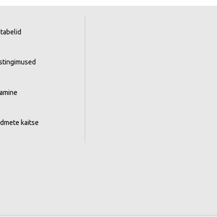
tabelid
istingimused
tamine
ndmete kaitse