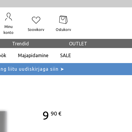
Minu
Soovikorv
Ostukorv
konto
Trendid
OUTLET
öök
Majapidamine
SALE
ing liitu uudiskirjaga siin ➤
9
90
€