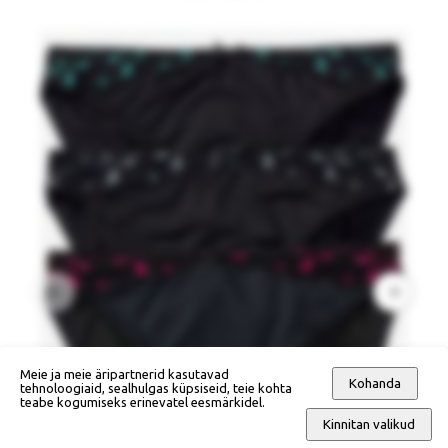
Meie ja meie äripartnerid kasutavad
Kohanda
tehnoloogiaid, sealhulgas küpsiseid, teie kohta
teabe kogumiseks erinevatel eesmärkidel.
Kinnitan valikud