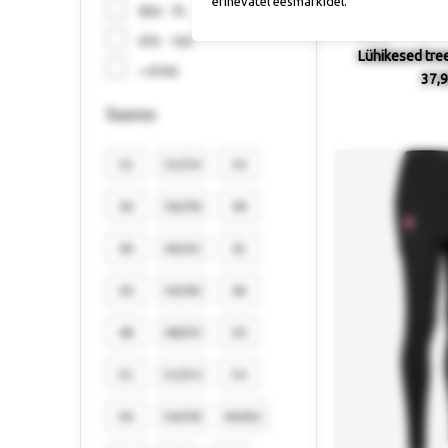
erinevatel eesmärkidel.
€50 - 75
€75 - 150
Lühikesed tre
> €150
37,9
Suurus
32
32/34
34
36
36/38
38
40
40/42
42
44
44/46
46
48
48/50
50
52
52/54
54
56
56/58
60/62