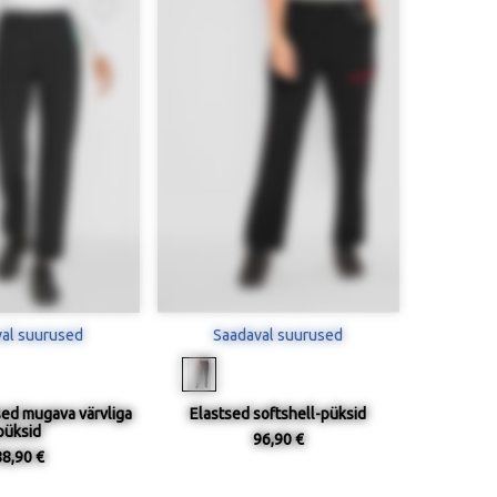
al suurused
Saadaval suurused
sed mugava värvliga
Elastsed softshell-püksid
püksid
96,90 €
88,90 €