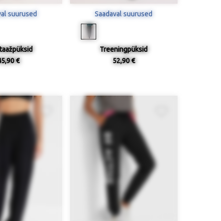
al suurused
Saadaval suurused
otaažpüksid
Treeningpüksid
45,90 €
52,90 €