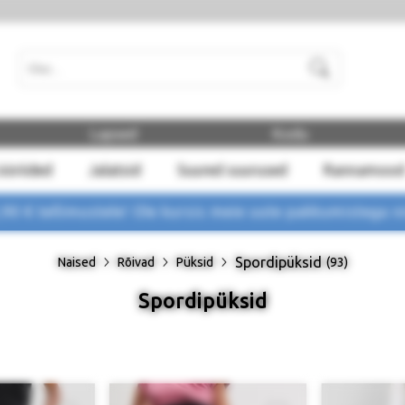
Otsi
Lapsed
Kodu
ööriided
Jalatsid
Suured suurused
Rannamood
 € tellimustele! Ole kursis meie uute pakkumistega
n
Spordipüksid
Naised
Rõivad
Püksid
(93)
Spordipüksid