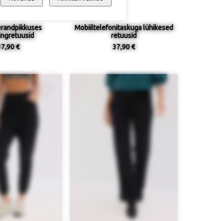
randpikkuses
Mobiiltelefonitaskuga lühikesed
ingretuusid
retuusid
37,90 €
37,90 €