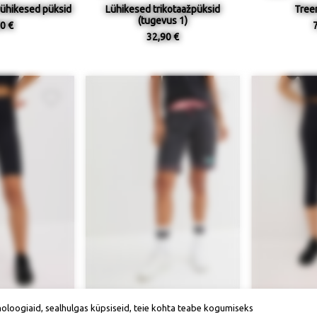
lühikesed püksid
Lühikesed trikotaažpüksid
Tree
(tugevus 1)
0 €
32,90 €
suurused
Saadaval suurused
Saadav
noloogiaid, sealhulgas küpsiseid, teie kohta teabe kogumiseks