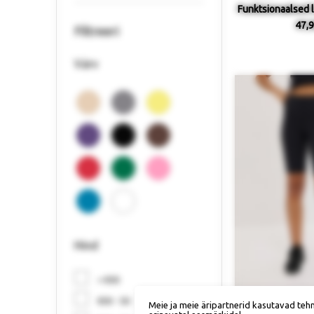
Funktsionaalsed 
47,9
Filtreeri
Värv
Hind
< €30
€30 - 50
Saadaval 
Meie ja meie äripartnerid kasutavad teh