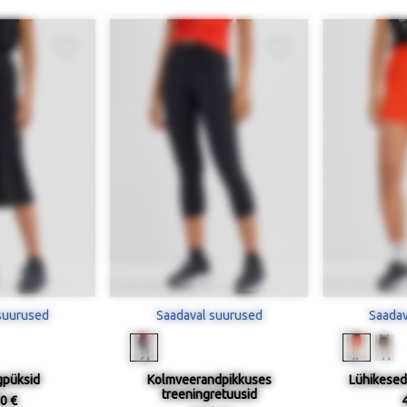
suurused
Saadaval suurused
Saadav
gpüksid
Kolmveerandpikkuses
Lühikesed
treeningretuusid
0 €