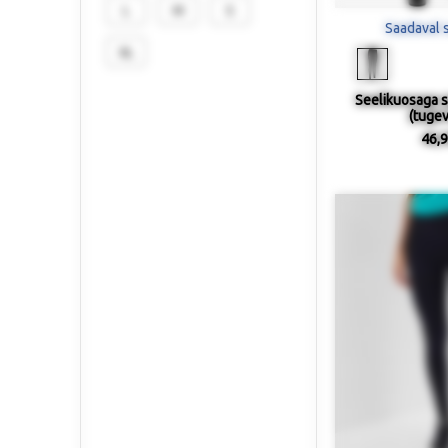
L
M
S
Saadaval 
XL
Seelikuosaga s
(tugev
46,9