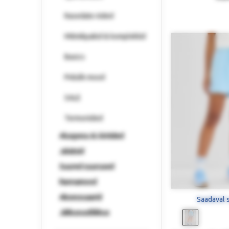
Rasedate riided
Mitmikpakid & komplektid
Basics
Pidulik mood
SALE
Termoriided
Aluspesu & ööriided
Jalatsid
Suured suurused
Rannamood
Aksessuaarid
Saadaval 
Jätkusuutlikkus