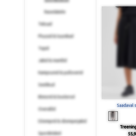
Rasedatele
Teksad
Pluusid & tuunikad
Topid
Jakid & mantlid
Kampsunid & pulloverid
Seelikud
Bleisrid & boolerod
Saadaval 
Overallid
Džemprid & džemperjakid
Treenin
Spordiriided
55,9