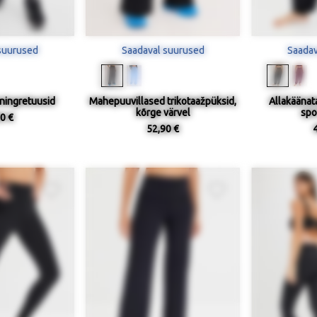
suurused
Saadaval suurused
Saadav
ningretuusid
Mahepuuvillased trikotaažpüksid,
Allakäänata
kõrge värvel
spo
0 €
52,90 €