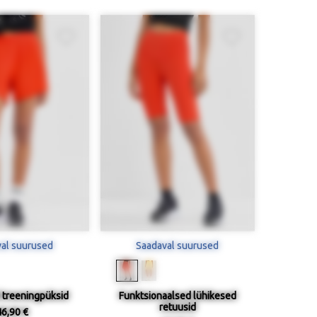
al suurused
Saadaval suurused
 treeningpüksid
Funktsionaalsed lühikesed
retuusid
46,90 €