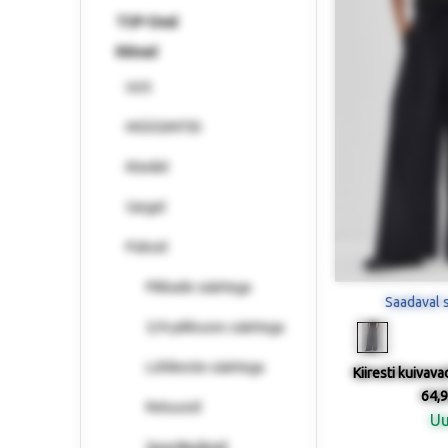
TOP-Deal
Rõivad
UUS
MÜÜGIHITID
Kleidid
Särgid
Püksid
Pikkade säärtega
Saadaval 
3/4-pikkuses säärtega
Lühikeste säärtega
Kiiresti kuivav
64,9
Retuusid
U
Spordipüksid