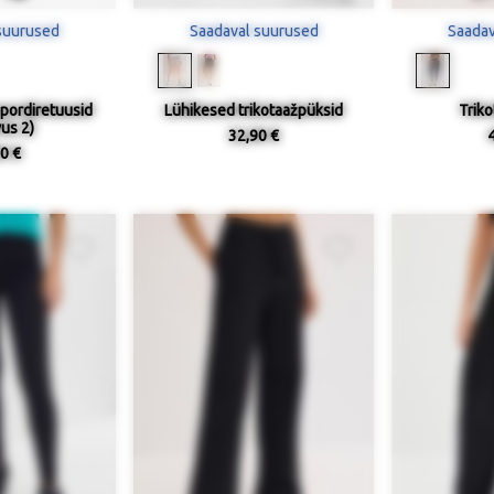
suurused
Saadaval suurused
Saadav
pordiretuusid
Lühikesed trikotaažpüksid
Trik
us 2)
32,90 €
0 €