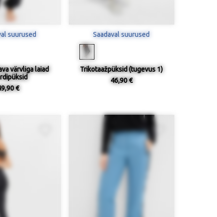
al suurused
Saadaval suurused
va värvliga laiad
Trikotaažpüksid (tugevus 1)
rdipüksid
46,90 €
49,90 €