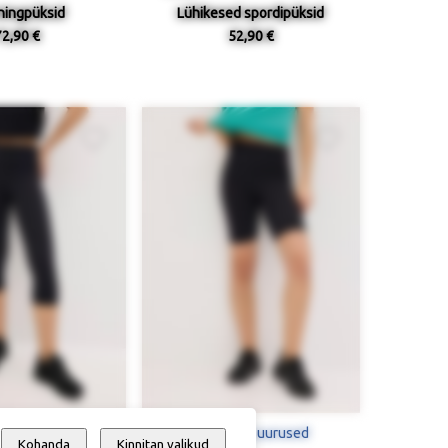
ningpüksid
Lühikesed spordipüksid
72,90 €
52,90 €
al suurused
Saadaval suurused
Kohanda
Kinnitan valikud