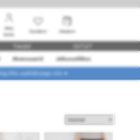
Minu
Soovikorv
Ostukorv
konto
Trendid
OUTLET
Aksessuaarid
Jätkusuutlikkus
ing liitu uudiskirjaga siin ➤