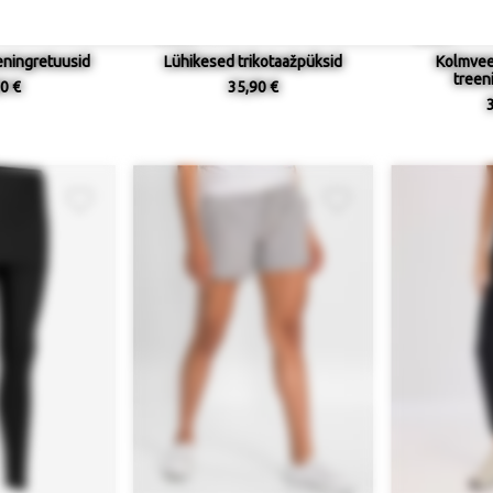
eningretuusid
Lühikesed trikotaažpüksid
Kolmvee
treen
0 €
35,90 €