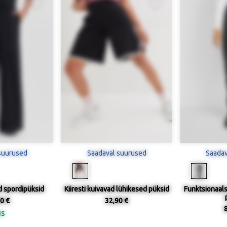
suurused
Saadaval suurused
Saadav
ad spordipüksid
Kiiresti kuivavad lühikesed püksid
Funktsionaal
0 €
32,90 €
us