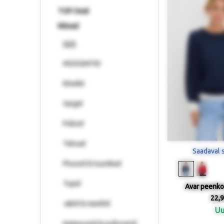
TOP-Deal
Rõivad
UUS
MÜÜGIHITID
Kleidid
Särgid
Püksid
Teksad
Saadaval 
Pluusid & tuunikad
Topid
Avar peenko
22,9
Jakid & mantlid
U
Kampsunid & pulloverid