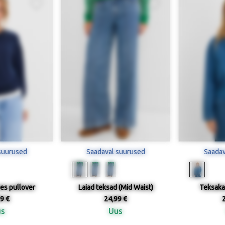
suurused
Saadaval suurused
Saadav
es pullover
Laiad teksad (Mid Waist)
Teksaka
9 €
24,99 €
us
Uus