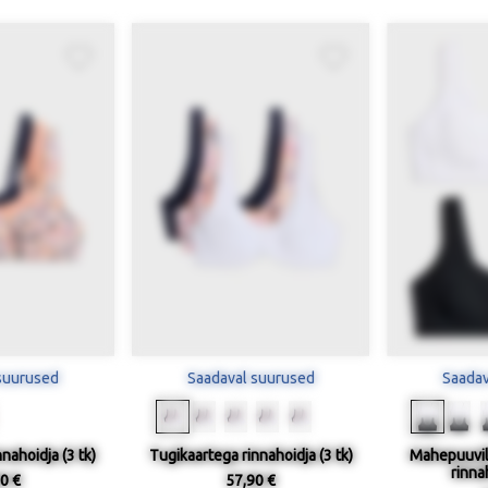
suurused
Saadaval suurused
Saadav
nahoidja (3 tk)
Tugikaartega rinnahoidja (3 tk)
Mahepuuvil
rinnah
0 €
57,90 €