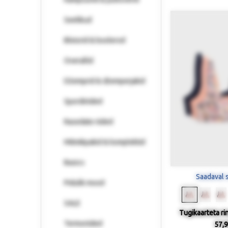
Seelikud
Bleisrid & boolerod
Overallid
Džemprid & džemperjakid
Spordiriided
Rasedate riided
Mitmikpakid & komplektid
Basics
Saadaval 
Pidulik mood
SALE
Tugikaarteta rin
Termoriided
57,9