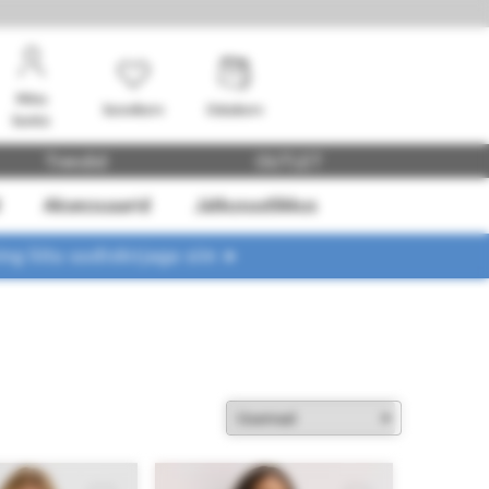
Minu
Soovikorv
Ostukorv
konto
Trendid
OUTLET
Aksessuaarid
Jätkusuutlikkus
ing liitu uudiskirjaga siin ➤