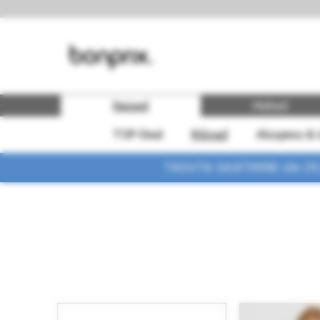
Naised
Mehed
TOP-Deal
Rõivad
Aluspesu & 
TASUTA SAATMINE üle 29,90