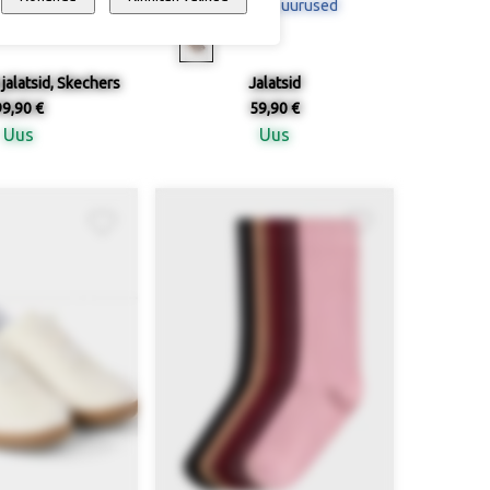
al suurused
Saadaval suurused
jalatsid, Skechers
Jalatsid
99,90 €
59,90 €
Uus
Uus