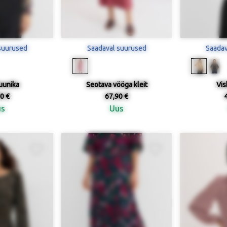
suurused
Saadaval suurused
Saadav
uunika
Seotava vööga kleit
Vis
0 €
67,90 €
us
Uus