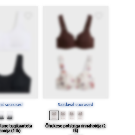
al suurused
Saadaval suurused
lane tugikaarteta
Õhukese polstriga rinnahoidja (2
oidja (2 tk)
tk)