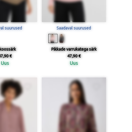
al suurused
Saadaval suurused
koossärk
Pikkade varrukatega särk
47,90 €
47,90 €
Uus
Uus