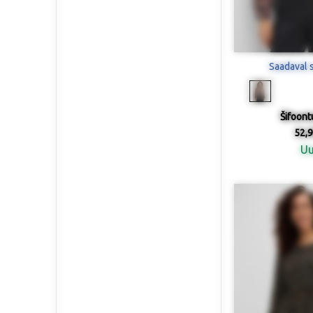
Saadaval 
Šifoont
52,9
U