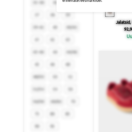
erinevatel eesmärkidel.
Saadaval 
35-38
36
36/38
37
38
39
Jalatsid,
39-42
40
40/42
92,9
U
41
42
43
43-46
44
44/46
45
46
48
48/50
50
52
52/54
54
56
56/58
60/62
70
75
80
85
90
95