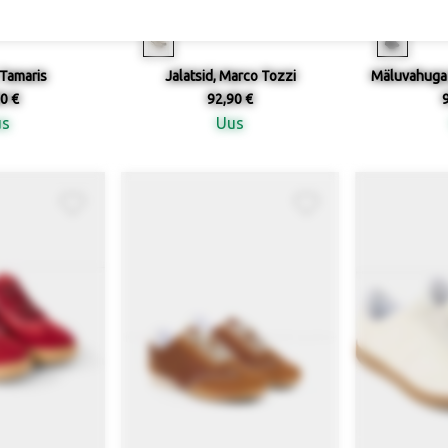
suurused
Saadaval suurused
Saadav
 Tamaris
Jalatsid, Marco Tozzi
Mäluvahuga 
0 €
92,90 €
us
Uus