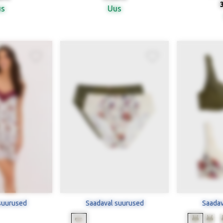
us
Uus
suurused
Saadaval suurused
Saadav