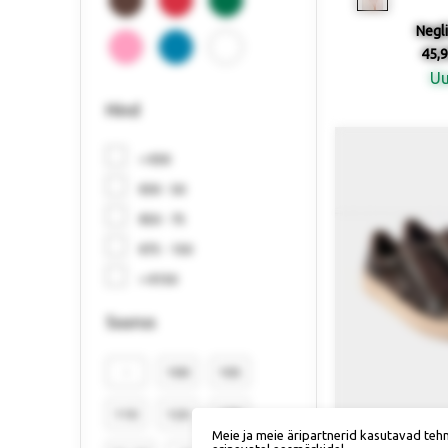
Negl
45,9
U
Hind
< €30
€30 - 50
€50 - 75
€75 - 150
> €150
Suurus
-
100
105
110
120
130
Meie ja meie äripartnerid kasutavad teh