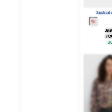
Saadaval 
Jala
57,9
U