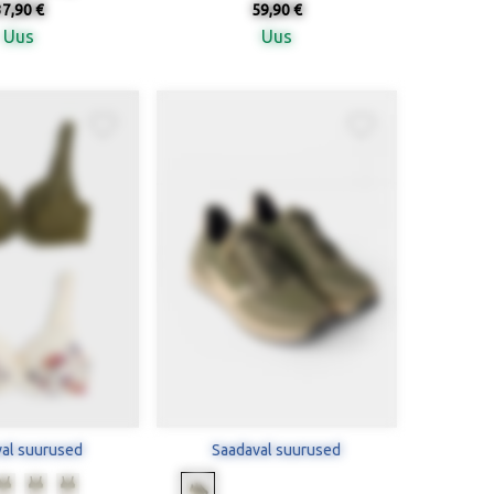
37,90 €
59,90 €
Uus
Uus
al suurused
Saadaval suurused