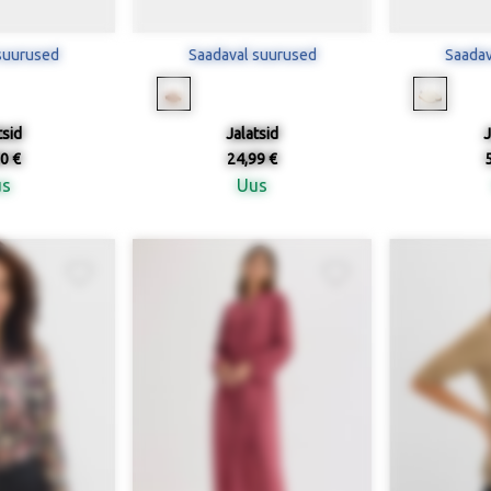
suurused
Saadaval suurused
Saadav
tsid
Jalatsid
J
0 €
24,99 €
us
Uus