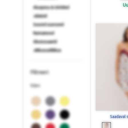
U
Aluspesu & ööriided
Jalatsid
Suured suurused
Rannamood
Aksessuaarid
Jätkusuutlikkus
Filtreeri
Värv
Saadaval 