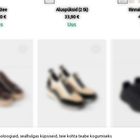
ižee
Aluspüksid (2 tk)
Rinnah
0 €
33,90 €
us
Uus
noloogiaid, sealhulgas küpsiseid, teie kohta teabe kogumiseks