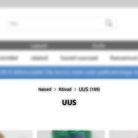
Otsi
Lapsed
Kodu
ööriided
Jalatsid
Suured suurused
Rannamood
 € tellimustele! Ole kursis meie uute pakkumistega
n
UUS
Naised
Rõivad
(189)
UUS