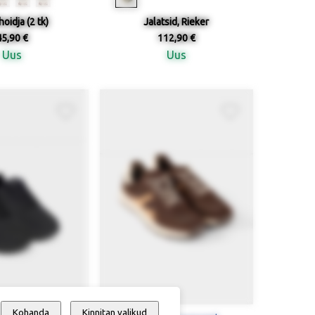
oidja (2 tk)
Jalatsid, Rieker
45,90 €
112,90 €
Uus
Uus
Kohanda
Kinnitan valikud