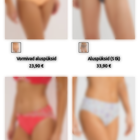
Vormivad aluspüksid
Aluspüksid (5 tk)
23,90 €
33,90 €