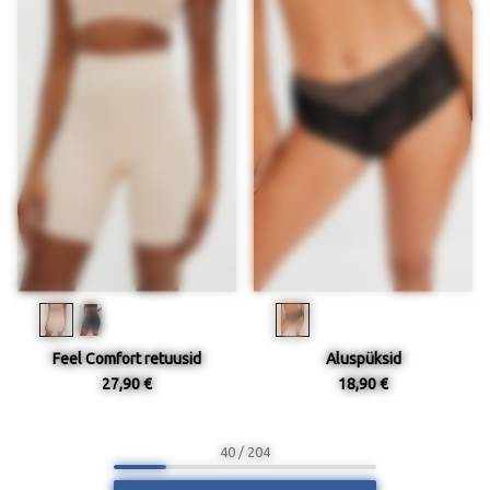
Feel Comfort retuusid
Aluspüksid
27,90 €
18,90 €
40 / 204