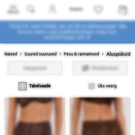
Menüü
TASUTA SAATMINE üle 29,90 € tellimustele! Ole
kursis meie uute pakkumistega
ning liitu
uudiskirjaga siin ➤
Aluspüksid
Naised
Suured suurused
Pesu & rannamood
Kategooriad
Filtrid/Sorteeri
Tabelvaade
Üks veerg