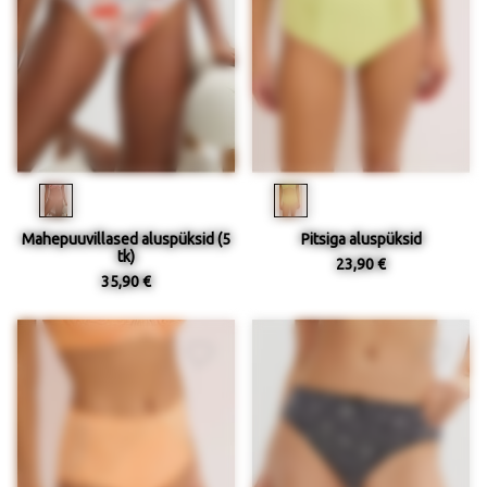
Mahepuuvillased aluspüksid (5
Pitsiga aluspüksid
tk)
23,90 €
35,90 €