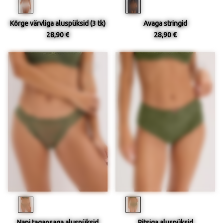
Kõrge värvliga aluspüksid (3 tk)
Avaga stringid
28,90 €
28,90 €
Napi tagaosaga aluspüksid
Pitsiga aluspüksid