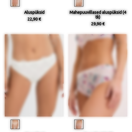
Aluspüksid
Mahepuuvillased aluspüksid (4
tk)
22,90 €
29,90 €