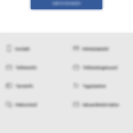
NÄITA ROHKEM
Kontakt
Mõõdutabelid
Tellimisinfo
Tellimistingimused
Tarneinfo
Tagastamine
Makseviisid
Isikuandmete kaitse