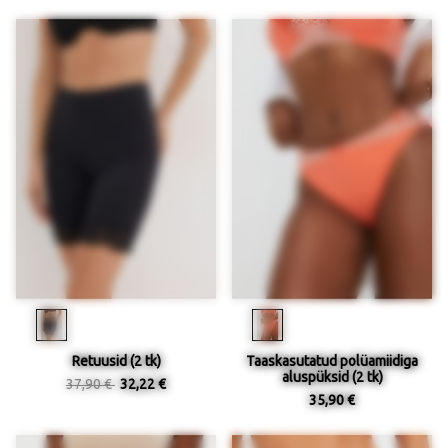
Retuusid (2 tk)
Taaskasutatud polüamiidiga
aluspüksid (2 tk)
37,90 €
32,22 €
35,90 €