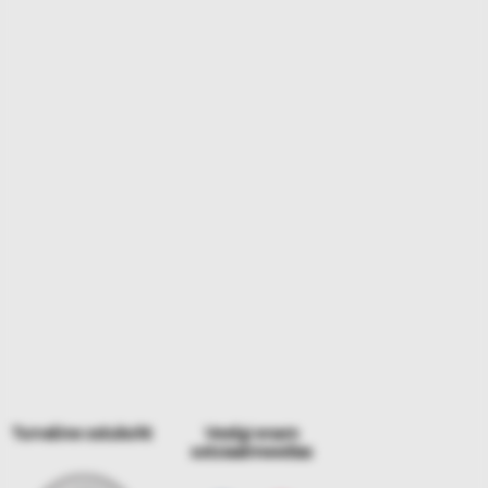
Turvaline ostukoht
Veelgi enam
sotsiaalmeedias