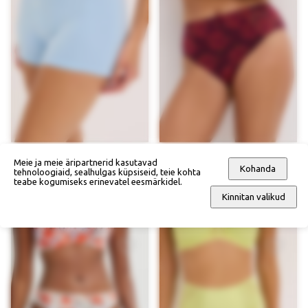
Meie ja meie äripartnerid kasutavad
Kohanda
tehnoloogiaid, sealhulgas küpsiseid, teie kohta
teabe kogumiseks erinevatel eesmärkidel.
Bokserid (4 tk)
Pitsist aluspüksid
Kinnitan valikud
35,90 €
22,90 €