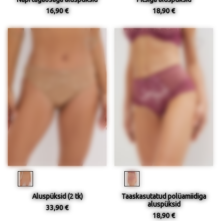
16,90 €
18,90 €
Aluspüksid (2 tk)
Taaskasutatud polüamiidiga
aluspüksid
33,90 €
18,90 €