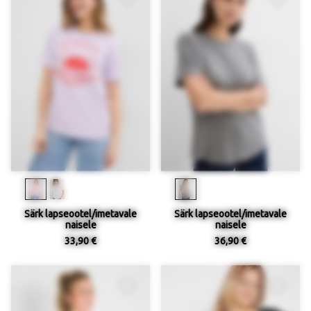
Särk lapseootel/imetavale
Särk lapseootel/imetavale
naisele
naisele
33,90 €
36,90 €