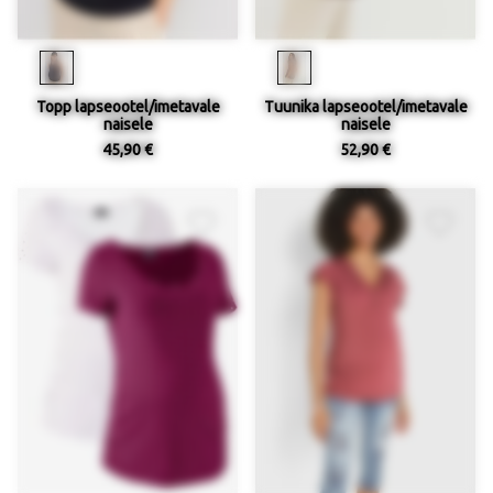
Topp lapseootel/imetavale
Tuunika lapseootel/imetavale
naisele
naisele
45,90 €
52,90 €