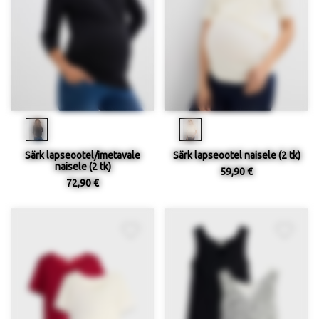
Särk lapseootel/imetavale
Särk lapseootel naisele (2 tk)
naisele (2 tk)
59,90 €
72,90 €