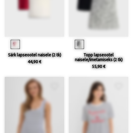
Särk lapseootel naisele (2 tk)
Topp lapseootel
naisele/imetamiseks (2 tk)
44,90 €
55,90 €