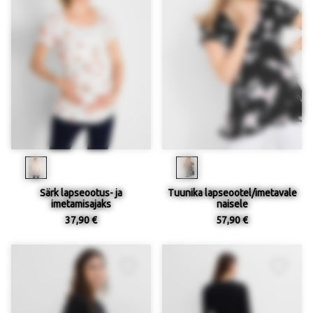
Särk lapseootus- ja
Tuunika lapseootel/imetavale
imetamisajaks
naisele
37,90 €
57,90 €