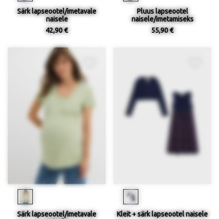
Särk lapseootel/imetavale
Pluus lapseootel
naisele
naisele/imetamiseks
42,90 €
55,90 €
Särk lapseootel/imetavale
Kleit + särk lapseootel naisele