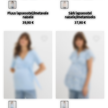
Pluus lapseootel/imetavale
Särk lapseootel
naisele
naisele/imetamiseks
39,90 €
37,90 €