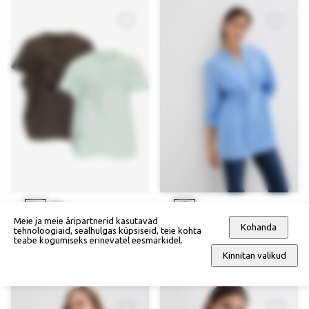
Meie ja meie äripartnerid kasutavad
Kohanda
tehnoloogiaid, sealhulgas küpsiseid, teie kohta
Särk lapseootel
Pluus lapseootel/imetavale
teabe kogumiseks erinevatel eesmärkidel.
naisele/imetavale emale (2 tk)
naisele
Kinnitan valikud
56,90 €
57,90 €