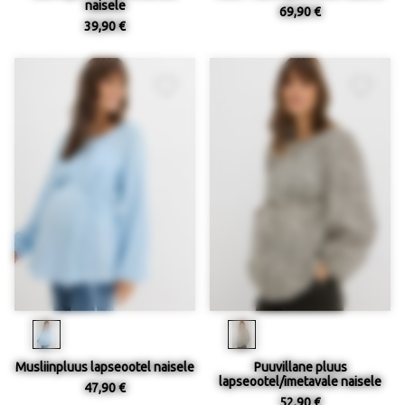
naisele
69,90 €
39,90 €
Musliinpluus lapseootel naisele
Puuvillane pluus
lapseootel/imetavale naisele
47,90 €
52,90 €