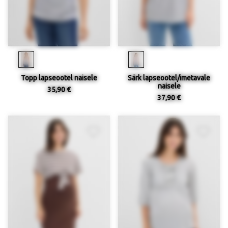
Topp lapseootel naisele
Särk lapseootel/imetavale
naisele
35,90 €
37,90 €