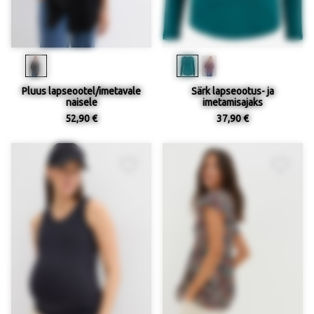
Pluus lapseootel/imetavale
Särk lapseootus- ja
naisele
imetamisajaks
52,90 €
37,90 €