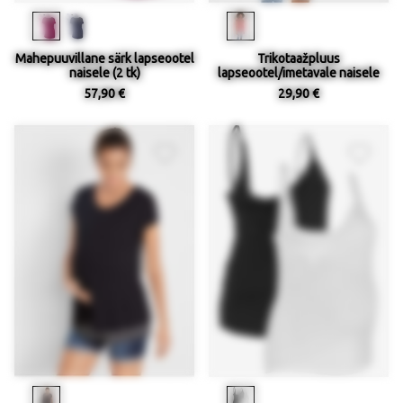
Mahepuuvillane särk lapseootel
Trikotaažpluus
naisele (2 tk)
lapseootel/imetavale naisele
57,90 €
29,90 €