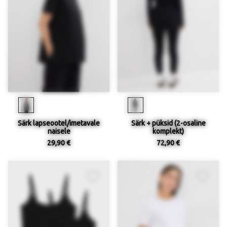
Särk lapseootel/imetavale
Särk + püksid (2-osaline
naisele
komplekt)
29,90 €
72,90 €