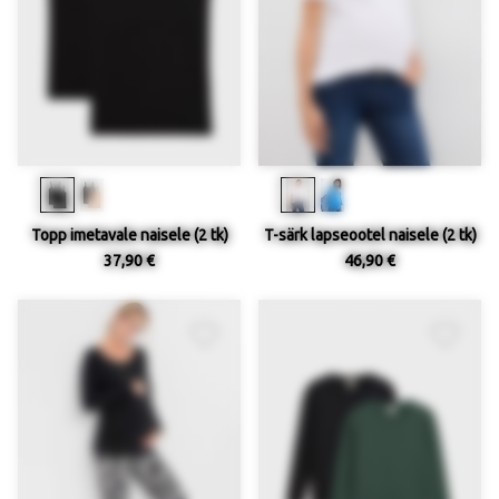
Topp imetavale naisele (2 tk)
T-särk lapseootel naisele (2 tk)
37,90 €
46,90 €