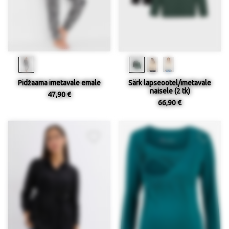
Pidžaama imetavale emale
Särk lapseootel/imetavale
naisele (2 tk)
47,90 €
66,90 €