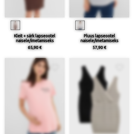
Kleit + särk lapseootel
Pluus lapseootel
naisele/imetamiseks
naisele/imetamiseks
65,90 €
57,90 €