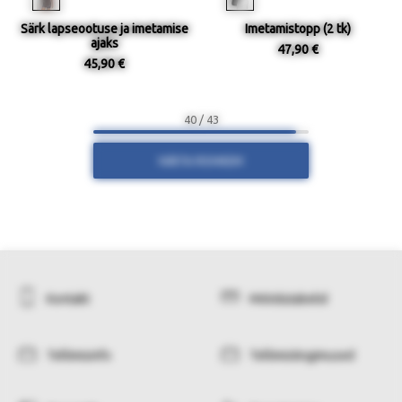
Särk lapseootuse ja imetamise
Imetamistopp (2 tk)
ajaks
47,90 €
45,90 €
40 / 43
NÄITA ROHKEM
Kontakt
Mõõdutabelid
Tellimisinfo
Tellimistingimused