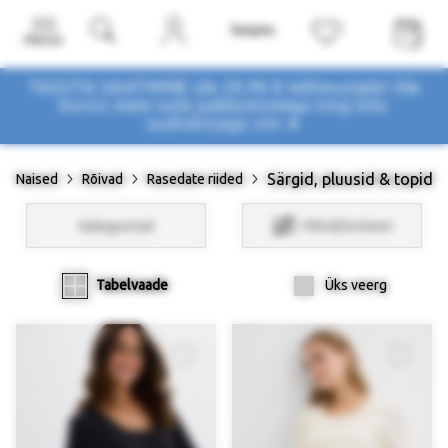
Menüü
TASUTA SAATMINE üle 29,90 € tellimustele! Ole
kursis meie uute pakkumistega
ning liitu
uudiskirjaga siin ➤
Särgid, pluusid & topid
Naised
Rõivad
Rasedate riided
Kategooriad
Filtrid/Sorteeri
Tabelvaade
Üks veerg