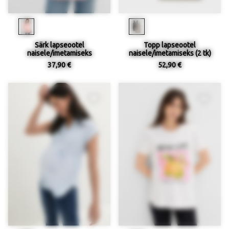
Särk lapseootel
Topp lapseootel
naisele/imetamiseks
naisele/imetamiseks (2 tk)
37,90 €
52,90 €