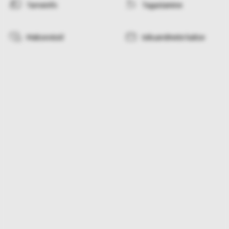
Tarneinfo
Tagastamine
Makseviisid
Isikuandmete kaitse