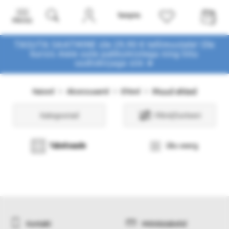
Menüü
TASUTA SAATMINE üle 29,90 € tellimustele! Ole
kursis meie uute pakkumistega
ning liitu
uudiskirjaga siin ➤
Muud ehted
Naised
Aksessuaarid
Ehted
Kategooriad
Filtrid/Sorteeri
Tabelvaade
Üks veerg
Kontakt
Mõõdutabelid