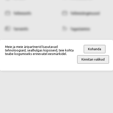
Tellimisinfo
Tellimistingimused
Tarneinfo
Tagastamine
Makseviisid
Isikuandmete kaitse
Meie ja meie äripartnerid kasutavad
Kohanda
tehnoloogiaid, sealhulgas küpsiseid, teie kohta
teabe kogumiseks erinevatel eesmärkidel.
Kinnitan valikud