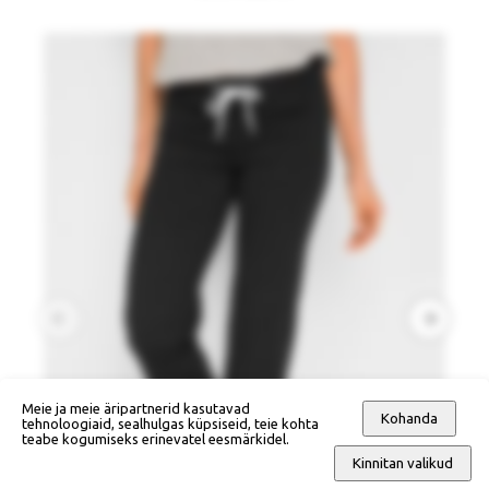
Meie ja meie äripartnerid kasutavad
Kohanda
tehnoloogiaid, sealhulgas küpsiseid, teie kohta
teabe kogumiseks erinevatel eesmärkidel.
Kinnitan valikud