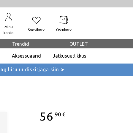
Minu
Soovikorv
Ostukorv
konto
Trendid
OUTLET
Aksessuaarid
Jätkusuutlikkus
ing liitu uudiskirjaga siin ➤
56
90
€