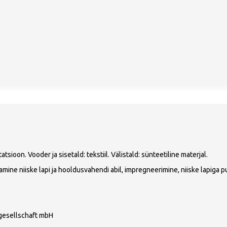
tsioon. Vooder ja sisetald: tekstiil. Välistald: sünteetiline materjal.
ine niiske lapi ja hooldusvahendi abil, impregneerimine, niiske lapiga 
gesellschaft mbH