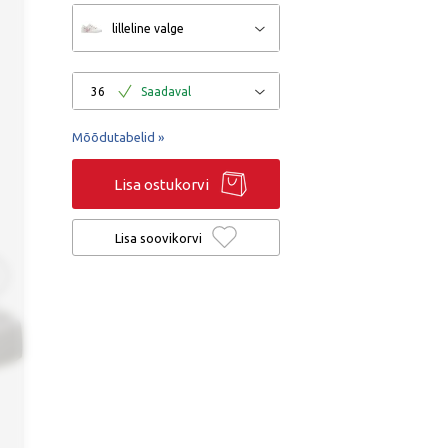
lilleline valge
36
Saadaval
Mõõdutabelid »
Lisa ostukorvi
Lisa soovikorvi