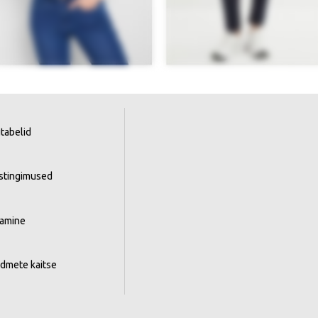
tabelid
istingimused
tamine
ndmete kaitse