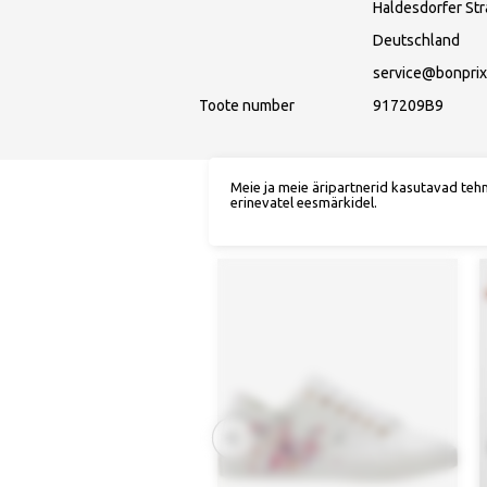
Haldesdorfer St
Deutschland
service@bonprix
Toote number
917209B9
Meie ja meie äripartnerid kasutavad teh
erinevatel eesmärkidel.