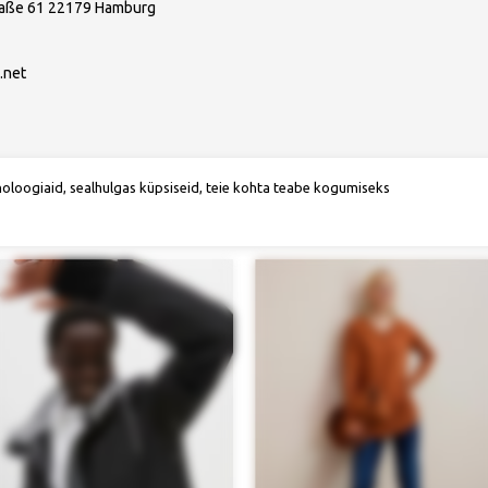
raße 61 22179 Hamburg
.net
noloogiaid, sealhulgas küpsiseid, teie kohta teabe kogumiseks
Soovitame