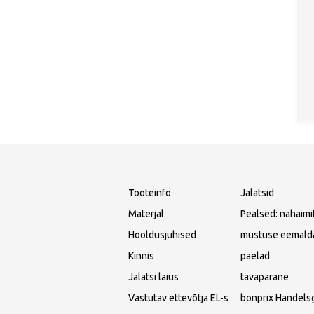
Tooteinfo
Jalatsid
Materjal
Pealsed: nahaimita
Hooldusjuhised
mustuse eemaldam
Kinnis
paelad
Jalatsi laius
tavapärane
Vastutav ettevõtja EL-s
bonprix Handels