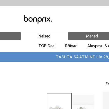
Naised
Mehed
TOP-Deal
Rõivad
Aluspesu & 
TASUTA SAATMINE üle 29,90
Ta