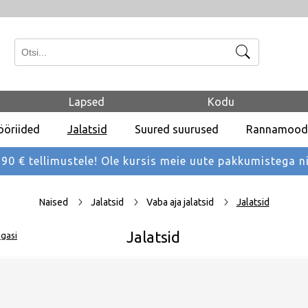
Otsi
Lapsed
Kodu
ööriided
Jalatsid
Suured suurused
Rannamood
 € tellimustele! Ole kursis meie uute pakkumistega
n
Naised
Jalatsid
Vaba aja jalatsid
Jalatsid
Jalatsid
gasi