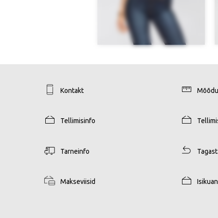
Kontakt
Mõõdu
Tellimisinfo
Tellim
Tarneinfo
Tagas
Makseviisid
Isikua