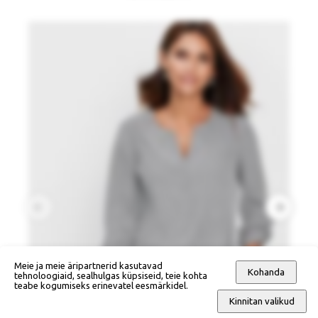
Meie ja meie äripartnerid kasutavad
Kohanda
tehnoloogiaid, sealhulgas küpsiseid, teie kohta
teabe kogumiseks erinevatel eesmärkidel.
Kinnitan valikud