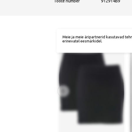
Toote number
912914B9
Meie ja meie äripartnerid kasutavad teh
erinevatel eesmärkidel.