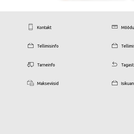
Kontakt
Mõõdu
Tellimisinfo
Tellim
Tarneinfo
Tagas
Makseviisid
Isikua