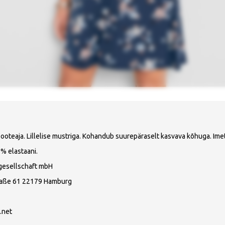
ooteaja. Lillelise mustriga. Kohandub suurepäraselt kasvava kõhuga. Imet
5% elastaani.
gesellschaft mbH
raße 61 22179 Hamburg
.net