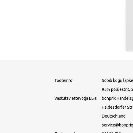
Tooteinfo
Sobib kogu lapse
95% polüestrit, 
Vastutav ettevõtja EL-s
bonprix Handels
Haldesdorfer St
Deutschland
service@bonprix