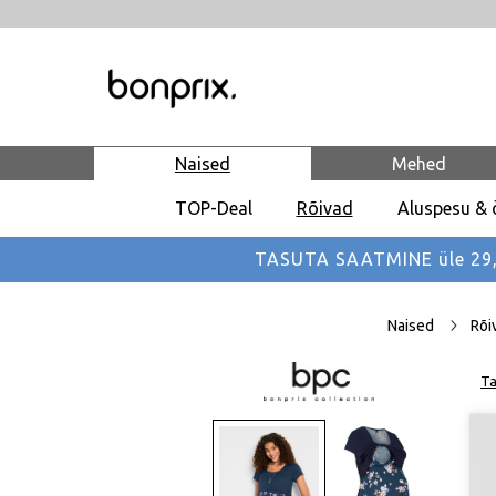
Naised
Mehed
TOP-Deal
Rõivad
Aluspesu & 
TASUTA SAATMINE üle 29,90
Naised
Rõi
Ta