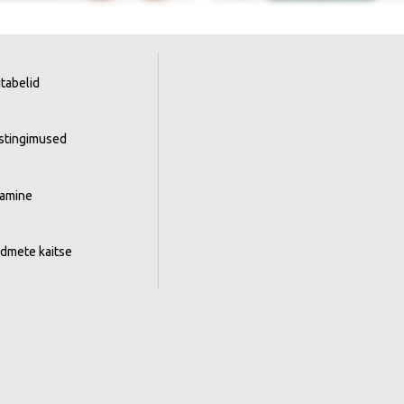
tabelid
istingimused
tamine
ndmete kaitse