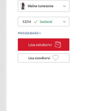
lilleline tumesinine
32/34
Saadaval
Mõõdutabelid »
Lisa ostukorvi
Lisa soovikorvi