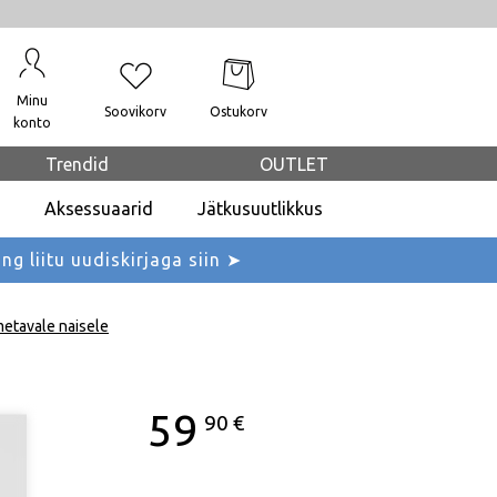
Minu
Soovikorv
Ostukorv
konto
Trendid
OUTLET
Aksessuaarid
Jätkusuutlikkus
ing liitu uudiskirjaga siin ➤
imetavale naisele
59
90
€