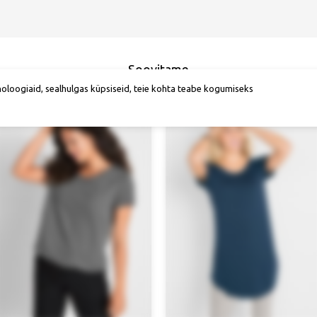
Soovitame
noloogiaid, sealhulgas küpsiseid, teie kohta teabe kogumiseks