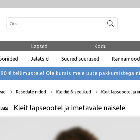
Otsi
Lapsed
Kodu
ööriided
Jalatsid
Suured suurused
Rannamood
 € tellimustele! Ole kursis meie uute pakkumistega
n
vad
Rasedate riided
Kleidid & seelikud
Kleit lapseootel ja 
Kleit lapseootel ja imetavale naisele
gasi