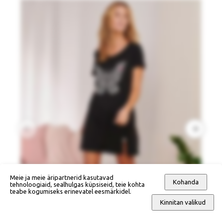
Meie ja meie äripartnerid kasutavad
Kohanda
tehnoloogiaid, sealhulgas küpsiseid, teie kohta
teabe kogumiseks erinevatel eesmärkidel.
Kinnitan valikud