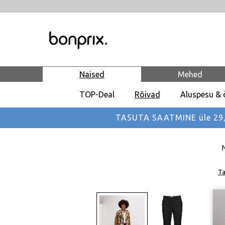
Naised
Mehed
TOP-Deal
Rõivad
Aluspesu & 
TASUTA SAATMINE üle 29,90
Ta