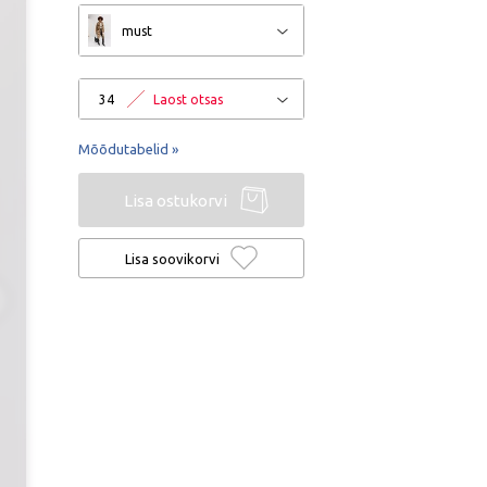
must
34
Laost otsas
Mõõdutabelid »
Lisa ostukorvi
Lisa soovikorvi