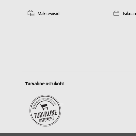
Makseviisid
Isikua
Turvaline ostukoht