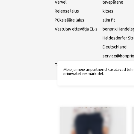
Värvel
tavapärane
Reieosa laius
kitsas
Püksisääre laius
slim fit
Vastutav ettevõtja EL-s
bonprix Handels
Haldesdorfer St
Deutschland
service@bonprix
Toote number
979896B9
Meie ja meie äripartnerid kasutavad teh
erinevatel eesmärkidel.