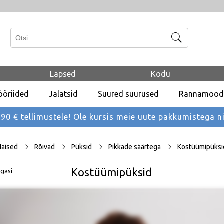
Otsi
Lapsed
Kodu
ööriided
Jalatsid
Suured suurused
Rannamood
 € tellimustele! Ole kursis meie uute pakkumistega
n
Naised
Rõivad
Püksid
Pikkade säärtega
Kostüümipüksi
Kostüümipüksid
gasi