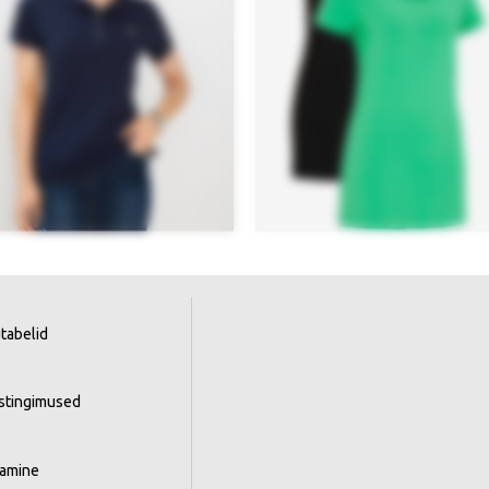
tabelid
istingimused
tamine