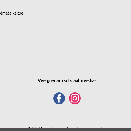
ndmete kaitse
Veelgi enam sotsiaalmeedias
© 2026 bonprix
. Kõik õigused reserveeritud.