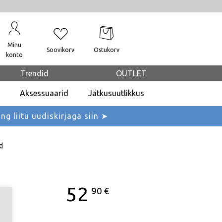
Minu
Soovikorv
Ostukorv
konto
Trendid
OUTLET
Aksessuaarid
Jätkusuutlikkus
ing liitu uudiskirjaga siin ➤
d
52
90
€