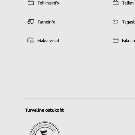
Tellimisinfo
Tellim
Tarneinfo
Tagas
Makseviisid
Isikua
Turvaline ostukoht