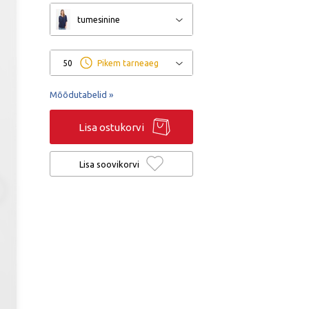
tumesinine
50
Pikem tarneaeg
Mõõdutabelid »
Lisa ostukorvi
Lisa soovikorvi