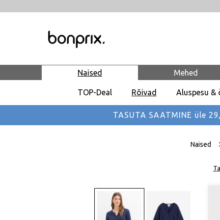
Naised
Mehed
TOP-Deal
Rõivad
Aluspesu & 
TASUTA SAATMINE üle 29,90
Naised
Ta