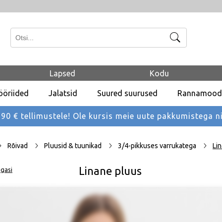
Otsi
Lapsed
Kodu
ööriided
Jalatsid
Suured suurused
Rannamood
 € tellimustele! Ole kursis meie uute pakkumistega
n
Rõivad
Pluusid & tuunikad
3/4-pikkuses varrukatega
Li
Linane pluus
gasi