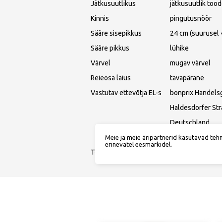
Jätkusuutlikus
jätkusuutlik tood
Kinnis
pingutusnöör
Sääre sisepikkus
24 cm (suurusel 
Sääre pikkus
lühike
Värvel
mugav värvel
Reieosa laius
tavapärane
Vastutav ettevõtja EL-s
bonprix Handels
Haldesdorfer St
Deutschland
service@bonprix
Meie ja meie äripartnerid kasutavad teh
erinevatel eesmärkidel.
Toote number
973886B9