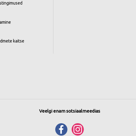
istingimused
tamine
ndmete kaitse
Veelgi enam sotsiaalmeedias