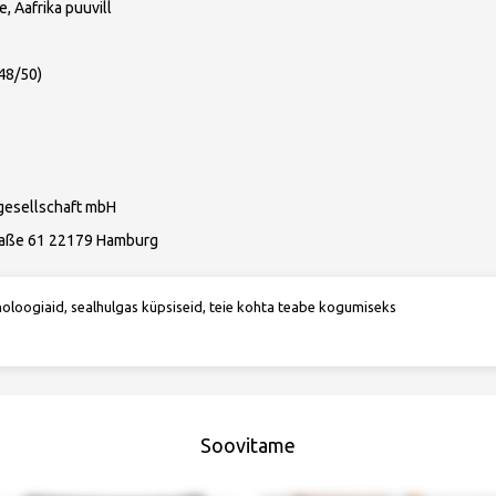
e, Aafrika puuvill
48/50)
gesellschaft mbH
raße 61 22179 Hamburg
.net
noloogiaid, sealhulgas küpsiseid, teie kohta teabe kogumiseks
Soovitame