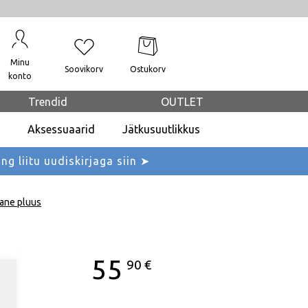
Minu
Soovikorv
Ostukorv
konto
Trendid
OUTLET
Aksessuaarid
Jätkusuutlikkus
ing liitu uudiskirjaga siin ➤
nane pluus
55
90
€