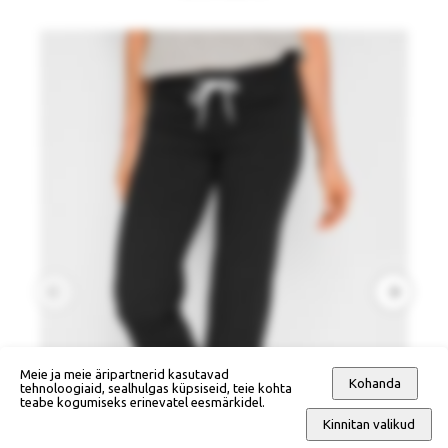
Meie ja meie äripartnerid kasutavad
Kohanda
tehnoloogiaid, sealhulgas küpsiseid, teie kohta
teabe kogumiseks erinevatel eesmärkidel.
Kinnitan valikud