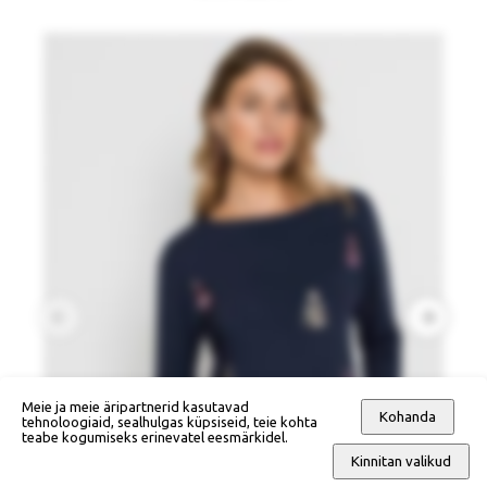
Meie ja meie äripartnerid kasutavad
Kohanda
tehnoloogiaid, sealhulgas küpsiseid, teie kohta
teabe kogumiseks erinevatel eesmärkidel.
Kinnitan valikud