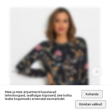
Meie ja meie äripartnerid kasutavad
Kohanda
tehnoloogiaid, sealhulgas küpsiseid, teie kohta
teabe kogumiseks erinevatel eesmärkidel.
Kinnitan valikud