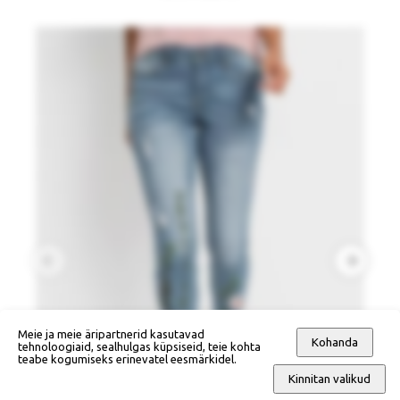
Meie ja meie äripartnerid kasutavad
Kohanda
tehnoloogiaid, sealhulgas küpsiseid, teie kohta
teabe kogumiseks erinevatel eesmärkidel.
Kinnitan valikud