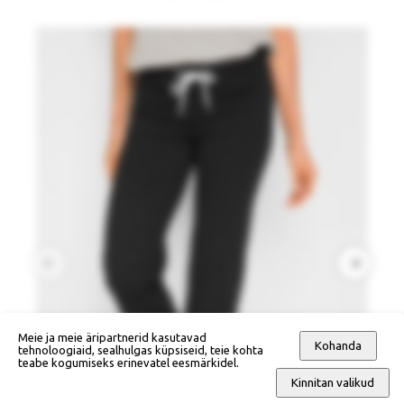
Meie ja meie äripartnerid kasutavad
Kohanda
tehnoloogiaid, sealhulgas küpsiseid, teie kohta
teabe kogumiseks erinevatel eesmärkidel.
Kinnitan valikud