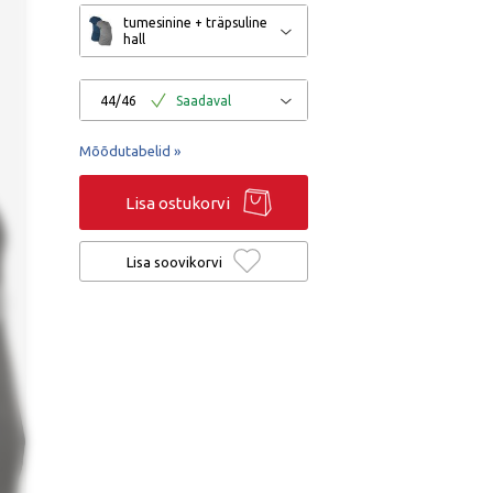
tumesinine + träpsuline
hall
44/46
Saadaval
Mõõdutabelid »
Lisa ostukorvi
Lisa soovikorvi