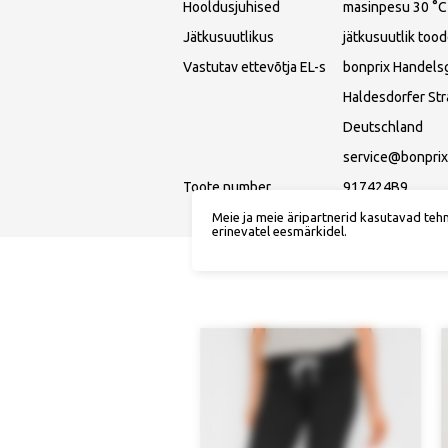
Hooldusjuhised
masinpesu 30 °C
Jätkusuutlikus
jätkusuutlik tood
Vastutav ettevõtja EL-s
bonprix Handels
Haldesdorfer St
Deutschland
service@bonprix
Toote number
917424B9
Meie ja meie äripartnerid kasutavad teh
erinevatel eesmärkidel.