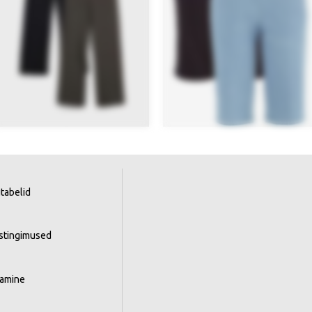
tabelid
istingimused
tamine