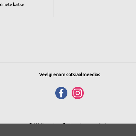
ndmete kaitse
Veelgi enam sotsiaalmeedias
© 2026 bonprix
. Kõik õigused reserveeritud.