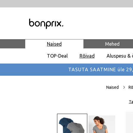
Naised
Mehed
TOP-Deal
Rõivad
Aluspesu & 
TASUTA SAATMINE üle 29,90
Naised
Rõ
Ta