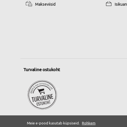
Makseviisid
Isikua
Turvaline ostukoht
Meie e-pood kasutab küpsiseid.
Rohkem