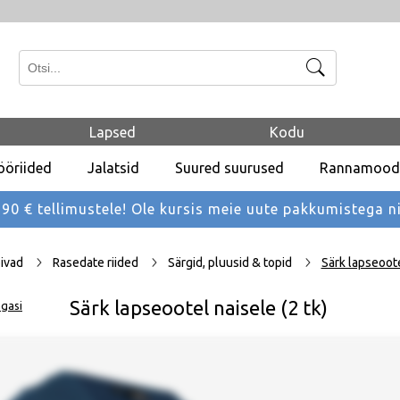
Otsi
Lapsed
Kodu
ööriided
Jalatsid
Suured suurused
Rannamood
 € tellimustele! Ole kursis meie uute pakkumistega
n
ivad
Rasedate riided
Särgid, pluusid & topid
Särk lapseoote
Särk lapseootel naisele (2 tk)
gasi