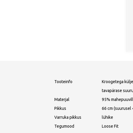
Tooteinfo
Kroogetega külje
tavapärase suur
Materjal
95% mahepuuvilla
Pikkus
66 cm (suurusel 
Varruka pikkus
lühike
Tegumood
Loose Fit