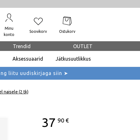
Minu
Soovikorv
Ostukorv
konto
Trendid
OUTLET
Aksessuaarid
Jätkusuutlikkus
ing liitu uudiskirjaga siin ➤
l naisele (2 tk)
37
90
€