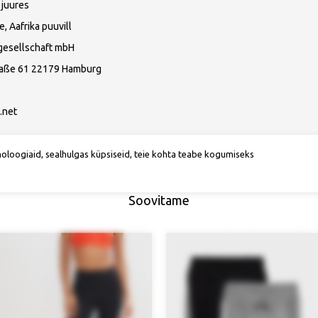
 juures
e, Aafrika puuvill
gesellschaft mbH
raße 61 22179 Hamburg
.net
noloogiaid, sealhulgas küpsiseid, teie kohta teabe kogumiseks
Soovitame