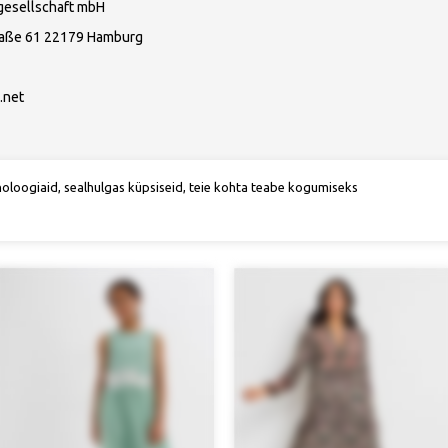
gesellschaft mbH
raße 61 22179 Hamburg
.net
noloogiaid, sealhulgas küpsiseid, teie kohta teabe kogumiseks
Soovitame