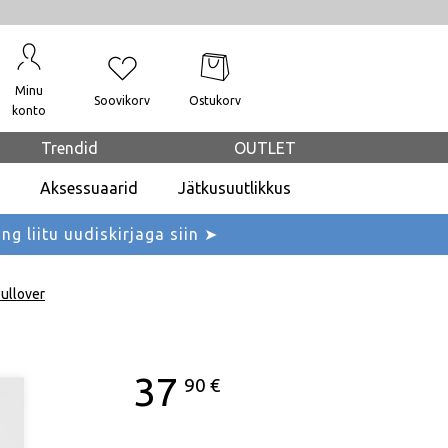
Minu
Soovikorv
Ostukorv
konto
Trendid
OUTLET
Aksessuaarid
Jätkusuutlikkus
ing liitu uudiskirjaga siin ➤
pullover
37
90
€