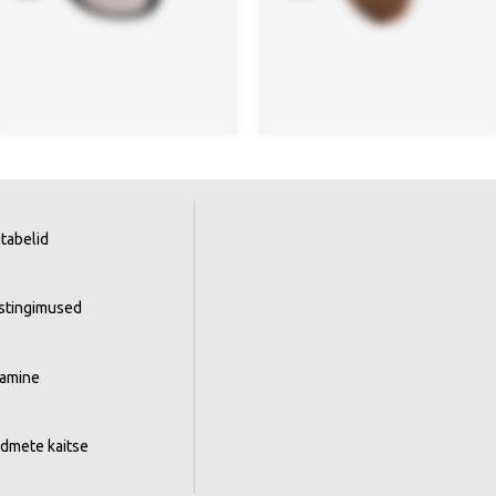
tabelid
istingimused
tamine
ndmete kaitse