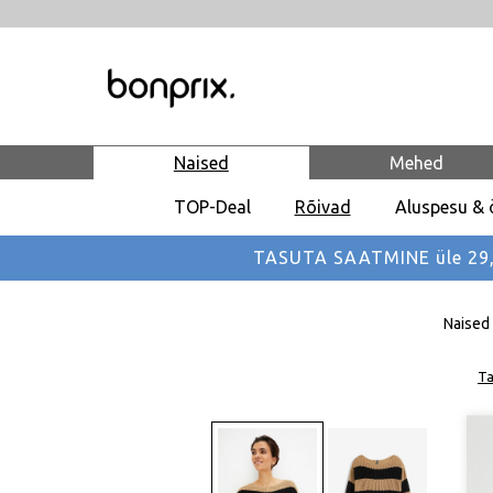
Naised
Mehed
TOP-Deal
Rõivad
Aluspesu & 
TASUTA SAATMINE üle 29,90
Naised
Ta