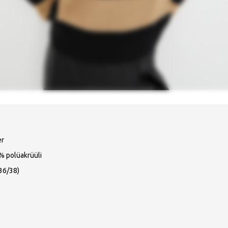
er
% polüakrüüli
36/38)