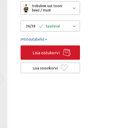
triibuline uut tooni
beež / must
36/38
Saadaval
Mõõdutabelid »
Lisa ostukorvi
Lisa soovikorvi