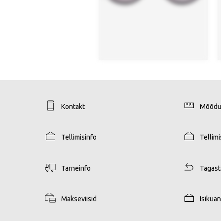
Kontakt
Mõõdu
Tellimisinfo
Tellim
Tarneinfo
Tagas
Makseviisid
Isikua