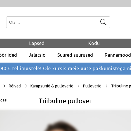
Otsi
Lapsed
Kodu
ööriided
Jalatsid
Suured suurused
Rannamood
 € tellimustele! Ole kursis meie uute pakkumistega
n
Rõivad
Kampsunid & pulloverid
Pulloverid
Triibuline 
Triibuline pullover
gasi