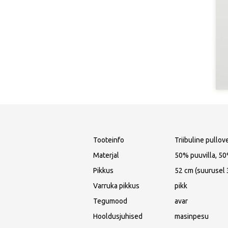
Tooteinfo
Triibuline pullov
Materjal
50% puuvilla, 50
Pikkus
52 cm (suurusel 
Varruka pikkus
pikk
Tegumood
avar
Hooldusjuhised
masinpesu