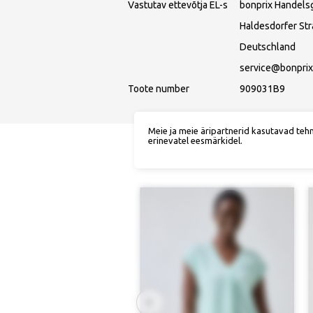
Vastutav ettevõtja EL-s
bonprix Handels
Haldesdorfer St
Deutschland
service@bonprix
Toote number
909031B9
Meie ja meie äripartnerid kasutavad teh
erinevatel eesmärkidel.