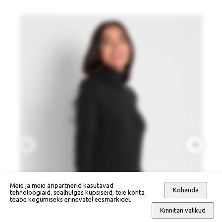
Meie ja meie äripartnerid kasutavad
Kohanda
tehnoloogiaid, sealhulgas küpsiseid, teie kohta
teabe kogumiseks erinevatel eesmärkidel.
Kinnitan valikud