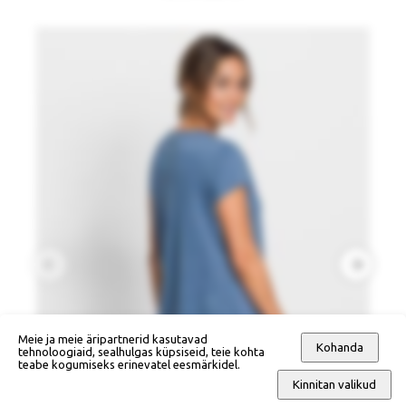
Meie ja meie äripartnerid kasutavad
Kohanda
tehnoloogiaid, sealhulgas küpsiseid, teie kohta
teabe kogumiseks erinevatel eesmärkidel.
Kinnitan valikud