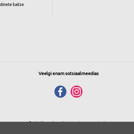
ndmete kaitse
Veelgi enam sotsiaalmeedias
© 2026 bonprix
. Kõik õigused reserveeritud.