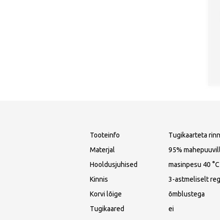
Tooteinfo
Tugikaarteta rinn
Materjal
95% mahepuuvilla
Hooldusjuhised
masinpesu 40 °C
Kinnis
3-astmeliselt reg
Korvi lõige
õmblustega
Tugikaared
ei