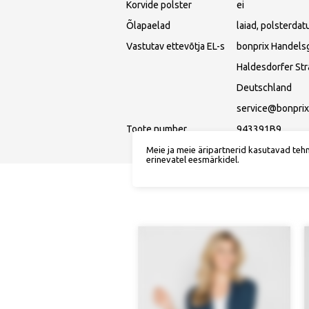
Korvide polster
ei
Õlapaelad
laiad, polsterdat
Vastutav ettevõtja EL-s
bonprix Handels
Haldesdorfer St
Deutschland
service@bonprix
Toote number
943391B9
Meie ja meie äripartnerid kasutavad teh
erinevatel eesmärkidel.