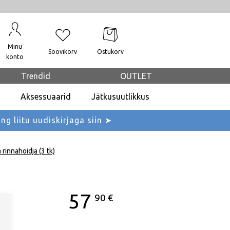
Minu
Soovikorv
Ostukorv
konto
Trendid
OUTLET
Aksessuaarid
Jätkusuutlikkus
ing liitu uudiskirjaga siin ➤
rinnahoidja (3 tk)
57
90
€