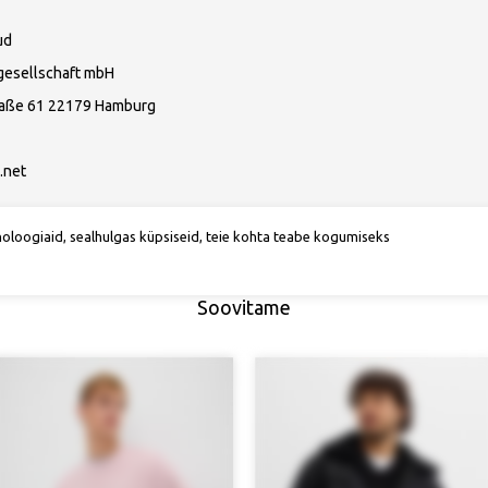
ud
gesellschaft mbH
raße 61 22179 Hamburg
.net
noloogiaid, sealhulgas küpsiseid, teie kohta teabe kogumiseks
Soovitame