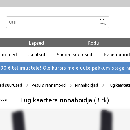
Otsi
Lapsed
Kodu
ööriided
Jalatsid
Suured suurused
Rannamood
 € tellimustele! Ole kursis meie uute pakkumistega
n
ed suurused
Pesu & rannamood
Rinnahoidjad
Tugikaarteta 
Tugikaarteta rinnahoidja (3 tk)
gasi