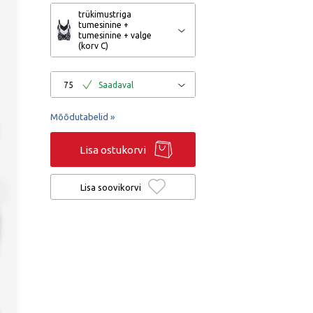
trükimustriga
tumesinine +
tumesinine + valge
(korv C)
75
Saadaval
Mõõdutabelid »
Lisa ostukorvi
Lisa soovikorvi