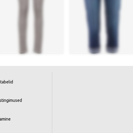
tabelid
istingimused
tamine