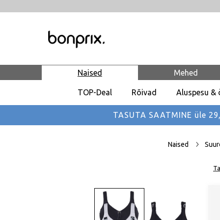
Naised
Mehed
TOP-Deal
Rõivad
Aluspesu & 
TASUTA SAATMINE üle 29,90
Naised
Suur
Ta