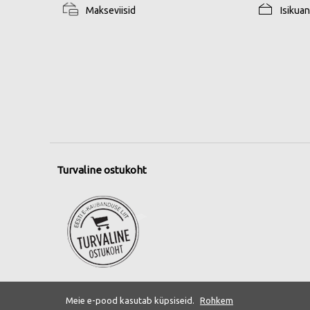
Makseviisid
Isikua
Turvaline ostukoht
Meie e-pood kasutab küpsiseid.
Rohkem