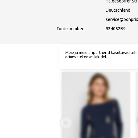
Haldesdorfer St
Deutschland
service@bonprix
Toote number
924052B9
Meie ja meie äripartnerid kasutavad teh
erinevatel eesmärkidel.