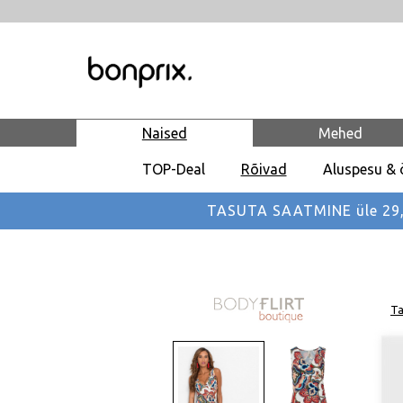
Naised
Mehed
TOP-Deal
Rõivad
Aluspesu & 
TASUTA SAATMINE üle 29,90
Ta