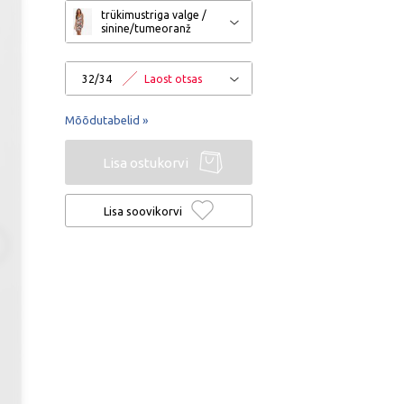
trükimustriga valge /
sinine/tumeoranž
32/34
Laost otsas
Mõõdutabelid »
Lisa ostukorvi
Lisa soovikorvi