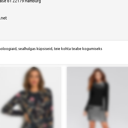
raße 61 22179 Hamburg
.net
noloogiaid, sealhulgas küpsiseid, teie kohta teabe kogumiseks
Soovitame