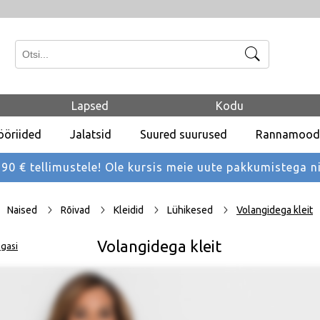
Otsi
Lapsed
Kodu
ööriided
Jalatsid
Suured suurused
Rannamood
 € tellimustele! Ole kursis meie uute pakkumistega
n
Naised
Rõivad
Kleidid
Lühikesed
Volangidega kleit
Volangidega kleit
gasi