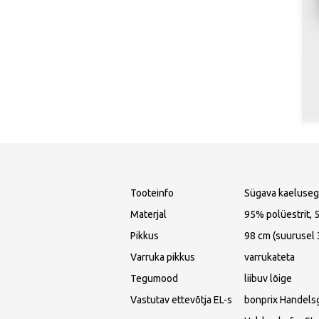
Tooteinfo
Sügava kaeluseg
Materjal
95% polüestrit, 
Pikkus
98 cm (suurusel 
Varruka pikkus
varrukateta
Tegumood
liibuv lõige
Vastutav ettevõtja EL-s
bonprix Handels