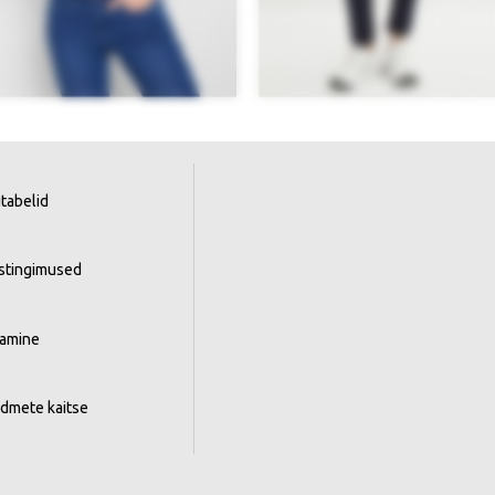
tabelid
istingimused
tamine
ndmete kaitse