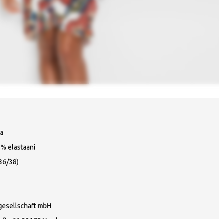
a
5% elastaani
36/38)
gesellschaft mbH