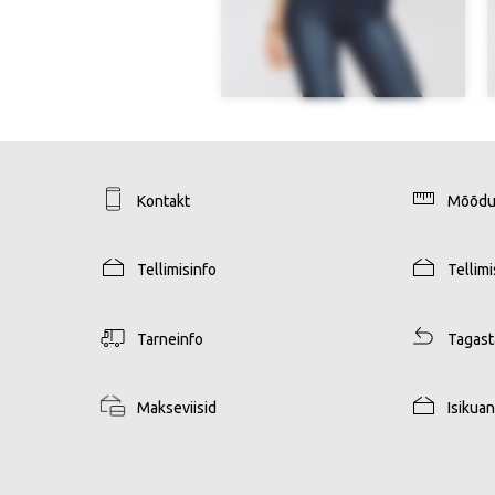
Kontakt
Mõõdu
Tellimisinfo
Tellim
Tarneinfo
Tagas
Makseviisid
Isikua