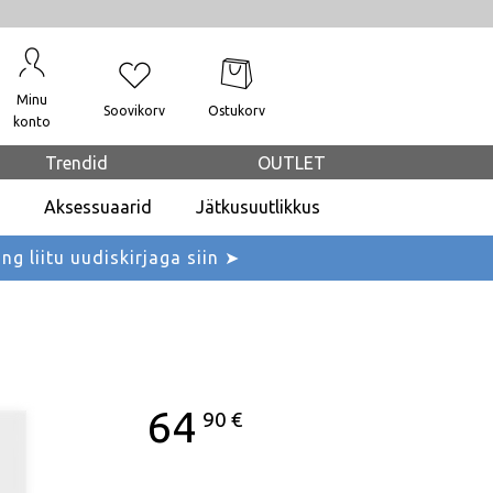
Minu
Soovikorv
Ostukorv
konto
Trendid
OUTLET
Aksessuaarid
Jätkusuutlikkus
ing liitu uudiskirjaga siin ➤
64
90
€