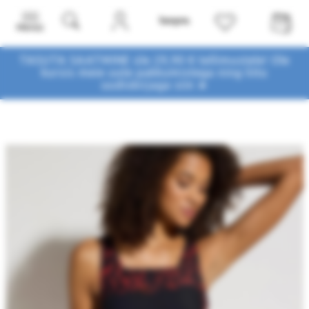
Menüü
TASUTA SAATMINE üle 29,90 € tellimustele! Ole
kursis meie uute pakkumistega
ning liitu
uudiskirjaga siin ➤